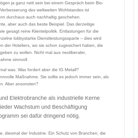
ögen ja ganz nett sein bei einem Gespräch beim Bio-
r Verbesserung des weltweiten Wohlstandes ist
kann durchaus auch nachhaltig geschehen.
e, aber auch das beste Beispiel. Das derzeitige
gesagt reine Klientelpolitik. Entlastungen für die
zelne lobbystarke Dienstleistungssparte – dies wird
der Hoteliers, wo sie schon zugesichert haben, die
geben zu wollen. Nicht mal aus neoliberaler,
nahme sinnvoll.
al was. Was fordert aber die IG Metall?
 sinnvolle Maßnahme. Sie sollte es jedoch immer sein, als
ten. Aber ansonsten?
 und Elektrobranche als industrielle Kerne
wieder Wachstum und Beschäftigung
rogramm sei dafür dringend nötig.
, diesmal der Industrie. Ein Schutz von Branchen, die