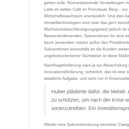
gehen solle. Romantisierende Vorstellungen m
Latte im netten Café im Prenzlauer Berg – zu
Wirtschaftswachstum unerlässlich. Und dies 
Umwelttechnologien sind zwar das gern bemüht
Wachstumsbeschleunigungsgesetz jedoch ist wie 
Besserverdienenden, Subventionen für eine ein
kaum jemandem nützen außer den Privatkonten 
Subventionen keinesfalls an die Kunden weiter
angebotsorientierter Sichtweise ist diese Maß
Nachfrageförderung wäre ja zur Abwechslung m
Innovationsförderung, sicherlich, das ist eine
staatliche Aufgabe, und nicht nur in Krisenzei
Huber plädierte dafür, die Metall-
zu schützen, um nach der Krise 
voranzutreiben. Ein Investitionsp
Wieder eine Subventionierung einzelner Zweige