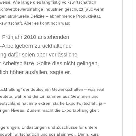
eise. Wie lange dies langfristig volkswirtschaftlich
 nichtwettbewerbsfähige Industrien geschützt (auc wenn
lgen strukturelle Defizite – abnehmende Produktivität,
lkswirtschaft. Aber es komt noch was:
im Frühjahr 2010 anstehenden
l-Arbeitgebern zurückhaltende
g dafür seien aber verlässliche
Arbeitsplätze. Sollte dies nicht gelingen,
ch höher ausfallen, sagte er.
rückhaltung” der deutschen Gewerkschaften – was real
deutete, während die Einnahmen aus Gewinnen und
eutschland hat eine extrem starke Exportwirtschaft, ja –
edrigen Niveau. Zudem macht die Exportabhängigkeit
igerungen, Entlastungen und Zuschüsse für untere
wohl wirtschaftlich und sozial sinnvoll. Denn, kurz