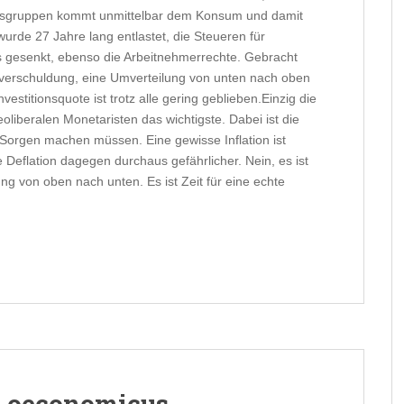
nsgruppen kommt unmittelbar dem Konsum und damit
wurde 27 Jahre lang entlastet, die Steueren für
 gesenkt, ebenso die Arbeitnehmerrechte. Gebracht
atsverschuldung, eine Umverteilung von unten nach oben
vestitionsquote ist trotz alle gering geblieben.Einzig die
 neoliberalen Monetaristen das wichtigste. Dabei ist die
s Sorgen machen müssen. Eine gewisse Inflation ist
e Deflation dagegen durchaus gefährlicher. Nein, es ist
ung von oben nach unten. Es ist Zeit für eine echte
o oeconomicus