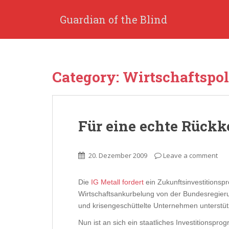
S
k
Guardian of the Blind
i
p
t
o
Category: Wirtschaftspol
m
a
i
n
Für eine echte Rück
c
o
n
20. Dezember 2009
Leave a comment
t
e
n
Die
IG Metall fordert
ein Zukunftsinvestitionsp
t
Wirtschaftsankurbelung von der Bundesregieru
und krisengeschüttelte Unternehmen unterstüt
Nun ist an sich ein staatliches Investitionspr