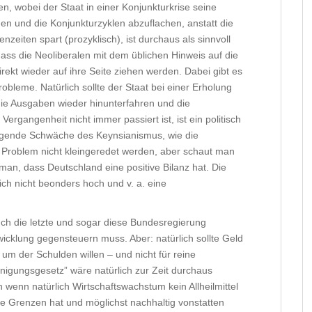
en, wobei der Staat in einer Konjunkturkrise seine
en und die Konjunkturzyklen abzuflachen, anstatt die
zeiten spart (prozyklisch), ist durchaus als sinnvoll
dass die Neoliberalen mit dem üblichen Hinweis auf die
irekt wieder auf ihre Seite ziehen werden. Dabei gibt es
Probleme. Natürlich sollte der Staat bei einer Erholung
ie Ausgaben wieder hinunterfahren und die
ergangenheit nicht immer passiert ist, ist ein politisch
egende Schwäche des Keynsianismus, wie die
s Problem nicht kleingeredet werden, aber schaut man
man, dass Deutschland eine positive Bilanz hat. Die
ich nicht beonders hoch und v. a. eine
auch die letzte und sogar diese Bundesregierung
icklung gegensteuern muss. Aber: natürlich sollte Geld
m der Schulden willen – und nicht für reine
unigungsgesetz” wäre natürlich zur Zeit durchaus
wenn natürlich Wirtschaftswachstum kein Allheilmittel
e Grenzen hat und möglichst nachhaltig vonstatten