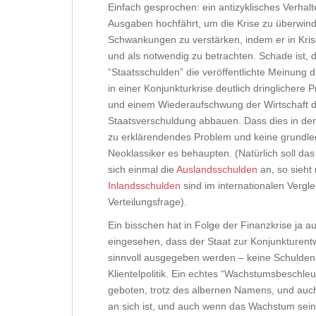
Einfach gesprochen: ein antizyklisches Verhalt
Ausgaben hochfährt, um die Krise zu überwind
Schwankungen zu verstärken, indem er in Krisen
und als notwendig zu betrachten. Schade ist, 
“Staatsschulden” die veröffentlichte Meinung d
in einer Konjunkturkrise deutlich dringlichere 
und einem Wiederaufschwung der Wirtschaft d
Staatsverschuldung abbauen. Dass dies in der V
zu erklärendendes Problem und keine grundl
Neoklassiker es behaupten. (Natürlich soll da
sich einmal die
Auslandsschulden
an, so sieht 
Inlandsschulden
sind im internationalen Vergle
Verteilungsfrage).
Ein bisschen hat in Folge der Finanzkrise ja 
eingesehen, dass der Staat zur Konjunkturentw
sinnvoll ausgegeben werden – keine Schulden u
Klientelpolitik. Ein echtes “Wachstumsbeschle
geboten, trotz des albernen Namens, und auch 
an sich ist, und auch wenn das Wachstum sein