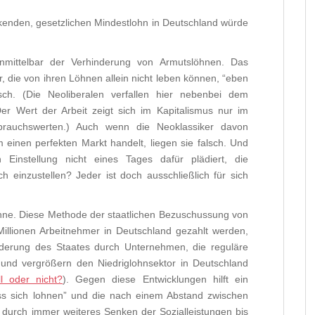
kenden, gesetzlichen Mindestlohn in Deutschland würde
unmittelbar der Verhinderung von Armutslöhnen. Das
 die von ihren Löhnen allein nicht leben können, “eben
isch. (Die Neoliberalen verfallen hier nebenbei dem
er Wert der Arbeit zeigt sich im Kapitalismus nur im
brauchswerten.) Auch wenn die Neoklassiker davon
einen perfekten Markt handelt, liegen sie falsch. Und
Einstellung nicht eines Tages dafür plädiert, die
h einzustellen? Jeder ist doch ausschließlich für sich
öhne. Diese Methode der staatlichen Bezuschussung von
 Millionen Arbeitnehmer in Deutschland gezahlt werden,
ünderung des Staates durch Unternehmen, die reguläre
 und vergrößern den Niedriglohnsektor in Deutschland
l oder nicht?
). Gegen diese Entwicklungen hilft ein
ss sich lohnen” und die nach einem Abstand zwischen
durch immer weiteres Senken der Sozialleistungen bis