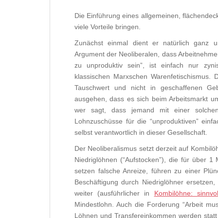
Die Einführung eines allgemeinen, flächendec
viele Vorteile bringen.
Zunächst einmal dient er natürlich ganz 
Argument der Neoliberalen, dass Arbeitnehmer,
zu unproduktiv sein”, ist einfach nur zyn
klassischen Marxschen Warenfetischismus. D
Tauschwert und nicht in geschaffenen Ge
ausgehen, dass es sich beim Arbeitsmarkt um 
wer sagt, dass jemand mit einer solchen 
Lohnzuschüsse für die “unproduktiven” einfac
selbst verantwortlich in dieser Gesellschaft.
Der Neoliberalismus setzt derzeit auf Kombil
Niedriglöhnen (“Aufstocken”), die für über 1
setzen falsche Anreize, führen zu einer Pl
Beschäftigung durch Niedriglöhner ersetzen,
weiter (ausführlicher in
Kombilöhne: sinnvol
Mindestlohn. Auch die Forderung “Arbeit mu
Löhnen und Transfereinkommen werden statt 