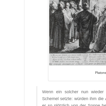
Platons
Wenn ein solcher nun wieder h
Schemel setzte: würden ihm die A
er so plötzlich von der Sonne 