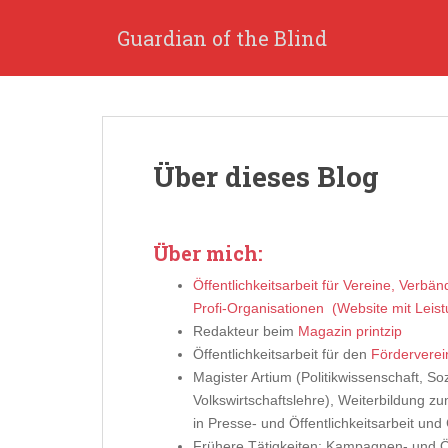
S
k
Guardian of the Blind
i
p
t
o
m
Über dieses Blog
a
i
n
c
Über mich:
o
n
Öffentlichkeitsarbeit für Vereine, Verbä
t
Profi-Organisationen (Website mit Leis
e
Redakteur beim
Magazin printzip
n
Öffentlichkeitsarbeit für den
Förderverei
t
Magister Artium (Politikwissenschaft, Soz
Volkswirtschaftslehre), Weiterbildung z
in Presse- und Öffentlichkeitsarbeit un
Frühere Tätigkeiten: Kampagnen- und Öff