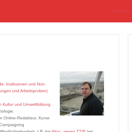
ÜBER DIESE
nde, Instituionen und Non-
tungen und Arbeitsproben)
n Kultur und Umweltbildung
iologie,
um Online-Redakteur, Kurse
d Campaigning
entlichkeitsarbeit, z.B. bei
Attac
,
gegen TTIP
, bei