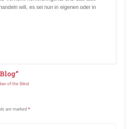
andeln will, es sei nun in eigenen oder in
 Blog
”
an of the Blind
lds are marked
*