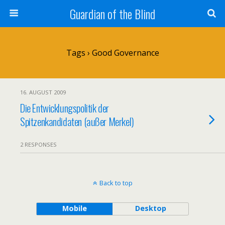
Guardian of the Blind
Tags › Good Governance
16. AUGUST 2009
Die Entwicklungspolitik der
Spitzenkandidaten (außer Merkel)
2 RESPONSES
Back to top
Mobile
Desktop