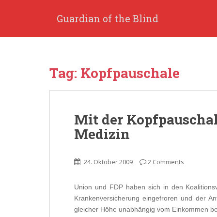
S
k
Guardian of the Blind
i
p
t
o
Tag: Kopfpauschale
m
a
i
n
Mit der Kopfpauschal
c
o
Medizin
n
t
e
24. Oktober 2009
2 Comments
n
t
Union und FDP haben sich in den Koalitionsv
Krankenversicherung eingefroren und der Ant
gleicher Höhe unabhängig vom Einkommen bei