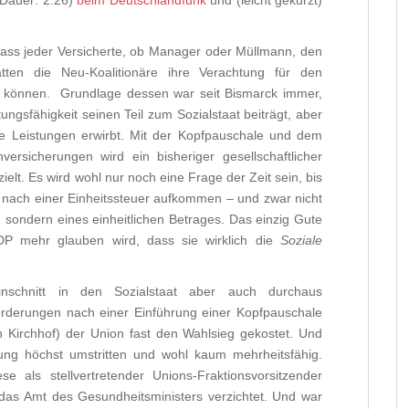
(Dauer: 2:26)
beim Deutschlandfunk
und (leicht gekürzt)
ass jeder Versicherte, ob Manager oder Müllmann, den
ätten die Neu-Koalitionäre ihre Verachtung für den
en können. Grundlage dessen war seit Bismarck immer,
ungsfähigkeit seinen Teil zum Sozialstaat beiträgt, aber
he Leistungen erwirbt. Mit der Kopfpauschale und dem
rsicherungen wird ein bisheriger gesellschaftlicher
lt. Es wird wohl nur noch eine Frage der Zeit sein, bis
 nach einer Einheitssteuer aufkommen – und zwar nicht
, sondern eines einheitlichen Betrages. Das einzig Gute
DP mehr glauben wird, dass sie wirklich die
Soziale
Einschnitt in den Sozialstaat aber auch durchaus
Forderungen nach einer Einführung einer Kopfpauschale
 Kirchhof) der Union fast den Wahlsieg gekostet. Und
ung höchst umstritten und wohl kaum mehrheitsfähig.
 als stellvertretender Unions-Fraktionsvorsitzender
das Amt des Gesundheitsministers verzichtet. Und war