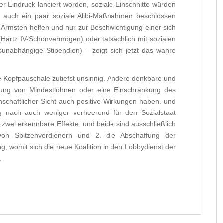
r Eindruck lanciert worden, soziale Einschnitte würden
 auch ein paar soziale Alibi-Maßnahmen beschlossen
 Ärmsten helfen und nur zur Beschwichtigung einer sich
(Hartz IV-Schonvermögen) oder tatsächlich mit sozialen
unabhängige Stipendien) – zeigt sich jetzt das wahre
 die Kopfpauschale zutiefst unsinnig. Andere denkbare und
ng von Mindestlöhnen oder eine Einschränkung des
chaftlicher Sicht auch positive Wirkungen haben. und
 nach auch weniger verheerend für den Sozialstaat
wei erkennbare Effekte, und beide sind ausschließlich
g von Spitzenverdienern und 2. die Abschaffung der
g, womit sich die neue Koalition in den Lobbydienst der
.