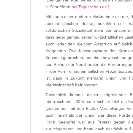
[Den ganzen Kommentar gibt es als Podcast 
in Schriftform
bei Tagesschau.de
.]
Mit kaum einer anderen Maßnahme als der, d
absolut gleichen Beitrag bezahlen soll, h
solidarischen Sozialstaat mehr demonstrier
dass jeder gemäß seiner wirtschaftlichen Leist
auch jeder den gleichen Anspruch auf gleic
drogenden Zwei-Klassensystem der Krankenve
Konsens gebrochen, und dies bewusst und gezie
aus Reihen der Neoliberalen die Forderungen
in der Form eines einheitlichen Prozentsatzes
ist, dass in Zukunft niemand Union und F
Marktwirtschaft befürworten.
Tatsächlich kommt dieser tiefgreifende 
überraschend. 2005 hatte nicht zuletzt die 
(zusammen mit den Flattax-Vorstellungen von
auch innerhalb der Union war diese Forder
Horst Seehofer war aus Protest gegen diese
zurückgetreten und hatte nach der Wahl auf 