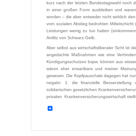
kurz nach der letzten Bundestagswahl noch de
in einer großen Form ausbleiben und waren
worden – die aber entweder nicht wirklich den
vom sozialen Abstieg bedrohten Mittelschicht 
Leistungen wenig zu tun hatten (einkommens
Antlitz von Schwarz-Gelb.
Aber selbst aus wirtschaftsliberaler Sicht ist
angedachte Maßnahmen wie eine Verhinderu
Kündigungsschutzes bspw. können aus wissens
wären eher erwartbare und meiner Meinung
gewesen. Die Kopfpauschale dagegen hat nur z
negativ: 1. die finanzielle Besserstellun
solidarischen gesetzlichen Krankenversicherun
privaten Krankenversicherungswirtschaft stellt