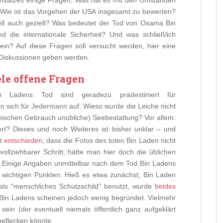
insatzes einige Fragen: Was hat es mit den Umständen
? Wie ist das Vorgehen der USA insgesamt zu bewerten?
ell auch gezielt? Was bedeutet der Tod von Osama Bin
 die internationale Sicherheit? Und was schließlich
in? Auf diese Fragen soll versucht werden, hier eine
 Diskussionen geben werden.
ele offene Fragen
Ladens Tod sind geradezu prädestiniert für
 sich für Jedermann auf: Wieso wurde die Leiche nicht
mischen Gebrauch unübliche) Seebestattung? Vor allem:
rt? Dieses und noch Weiteres ist bisher unklar – und
at
entschieden
, dass die Fotos des toten Bin Laden nicht
vollziehbarer Schritt, hätte man hier doch die üblichen
. Einige Angaben unmittelbar nach dem Tod Bin Ladens
 wichtigen Punkten. Hieß es etwa zunächst, Bin Laden
ls “menschliches Schutzschild” benutzt, wurde
beides
d Bin Ladens scheinen jedoch wenig begründet. Vielmehr
ein (der eventuell niemals öffentlich ganz aufgeklärt
beflecken könnte.