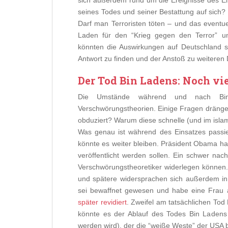
sich außerdem rund um die Ereignisse des E
seines Todes und seiner Bestattung auf sich
Darf man Terroristen töten – und das eventu
Laden für den “Krieg gegen den Terror” und
könnten die Auswirkungen auf Deutschland se
Antwort zu finden und der Anstoß zu weiteren
Der Tod Bin Ladens: Noch vi
Die Umstände während und nach Bin 
Verschwörungstheorien. Einige Fragen drängen
obduziert? Warum diese schnelle (und im isla
Was genau ist während des Einsatzes passie
könnte es weiter bleiben. Präsident Obama h
veröffentlicht werden sollen. Ein schwer nach
Verschwörungstheoretiker widerlegen können
und spätere widersprachen sich außerdem in
sei bewaffnet gewesen und habe eine Frau a
später revidiert
. Zweifel am tatsächlichen To
könnte es der Ablauf des Todes Bin Ladens s
werden wird), der die “weiße Weste” der USA 