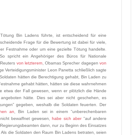
Tötung Bin Ladens führte, ist entscheidend für eine
tscheidende Frage für die Bewertung ist dabei für viele,
ner Festnahme oder um eine gezielte Tötung handelte.
So spricht ein Angehöriger des Büros für Nationale
 Reuters
von letzterem
, Obamas Sprecher dagegen
von
ge Verteidigungsminister Leon Panetta schließlich sagte
n Soldaten hätten die Berechtigung gehabt, Bin Laden zu
r Festnahme gehabt hätten, hätten sie diese wahrnehmen
äre etwa der Fall gewesen, wenn er plötzlich die Hände
geboten hätte. Dies sei aber nicht geschehen, es
egungen” gegeben, weshalb die Soldaten feuerten. Der
chen an
, Bin Laden sei in einem “unberechenbaren
 nicht bewaffnet gewesen,
habe sich aber
“auf andere
 Regierungsbeamten dann, nur zu Beginn des Einsatzes
 Als die Soldaten den Raum Bin Ladens betraten, seien