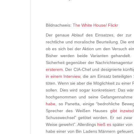
Bildnachweis:
The White House/ Flickr
Der genaue Ablauf des Einsatzes, der zur 
rechtliche und moralische Beurteilung. Die en
ob es sich bei der Aktion um den Versuch ei
Bisher werden beide Varianten gehandelt. 
Sicherheit gegenüber der Nachrichtenagentur
ersterem
. Der CIA-Chef und designierte künfti
in einem Interview
, die am Einsatz beteiligte
töten. Wenn sie aber die Möglichkeit zu eine
sollen. Dies wird sogar konkretisiert: Das w
hochgenommen und seine Gefangennahme an
habe
, so Panetta, einige “bedrohliche Bew
Sprecher des Weißen Hauses
gibt inzwis
Schusswechsel” getötet worden. Er sei zwar
Weise gewehrt”. Allerdings
hieß es
später von
habe einer von Bin Ladens Männern gefeuert.