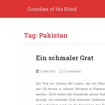
S
k
Guardian of the Blind
i
p
t
o
Tag: Pakistan
m
a
i
n
Ein schmaler Grat
c
o
n
6. Mai 2011
3 Comments
t
e
n
Der Tod von Osama Bin Laden, der am Monta
t
der US-Armee in seinem Versteck in Pakist
werden. Doch bieten die Umstände seines Tod
gezeigt, ein schmaler Grat zwischen Selbstver