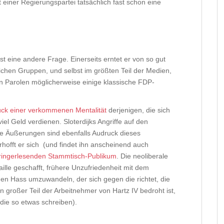
it einer Regierungspartei tatsächlich fast schon eine
ist eine andere Frage. Einerseits erntet er von so gut
tlichen Gruppen, und selbst im größten Teil der Medien,
n Parolen möglicherweise einige klassische FDP-
ck einer verkommenen Mentalität
derjenigen, die sich
viel Geld verdienen. Sloterdijks Angriffe auf den
che Äußerungen sind ebenfalls Audruck dieses
offt er sich (und findet ihn anscheinend auch
pringerlesenden Stammtisch-Publikum
. Die neoliberale
naille geschafft, frühere Unzufriedenheit mit dem
nden Hass umzuwandeln, der sich gegen die richtet, die
großer Teil der Arbeitnehmer von Hartz IV bedroht ist,
 die so etwas schreiben).