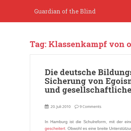
S
k
Guardian of the Blind
i
p
t
o
Tag: Klassenkampf von 
m
a
i
n
Die deutsche Bildungs
c
o
Sicherung von Egois
n
und gesellschaftlich
t
e
n
20. Juli 2010
9 Comments
t
In Hamburg ist die Schulreform, mit der ein
gescheitert
. Obwohl es eine breite Unterstützu