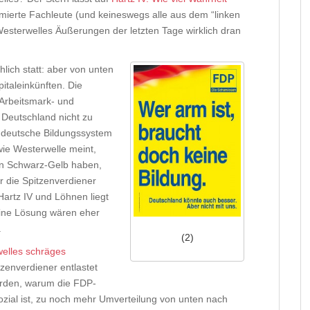
erte Fachleute (und keineswegs alle aus dem “linken
 Westerwelles Äußerungen der letzten Tage wirklich dran
hlich statt: aber von unten
italeinkünften. Die
e Arbeitsmark- und
n Deutschland nicht zu
as deutsche Bildungssystem
 wie Westerwelle meint,
von Schwarz-Gelb haben,
r die Spitzenverdiener
Hartz IV und Löhnen liegt
eine Lösung wären eher
.
(2)
welles schräges
tzenverdiener entlastet
rden, warum die FDP-
sozial ist, zu noch mehr Umverteilung von unten nach