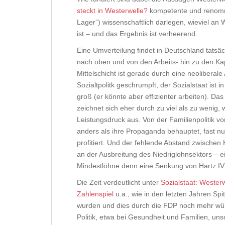
steckt in Westerwelle?
kompetente und renommi
Lager”) wissenschaftlich darlegen, wieviel an
ist – und das Ergebnis ist verheerend.
Eine Umverteilung findet in Deutschland tatsäc
nach oben und von den Arbeits- hin zu den Kap
Mittelschicht ist gerade durch eine neoliberal
Sozialtpolitk geschrumpft, der Sozialstaat ist i
groß (er könnte aber effizienter arbeiten). D
zeichnet sich eher durch zu viel als zu wenig,
Leistungsdruck aus. Von der Familienpolitik 
anders als ihre Propaganda behauptet, fast nu
profitiert. Und der fehlende Abstand zwischen 
an der Ausbreitung des Niedriglohnsektors – 
Mindestlöhne denn eine Senkung von Hartz IV
Die Zeit verdeutlicht unter
Sozialstaat: Wester
Zahlenspiel
u.a., wie in den letzten Jahren Spi
wurden und dies durch die FDP noch mehr wü
Politik, etwa bei Gesundheit und Familien, un