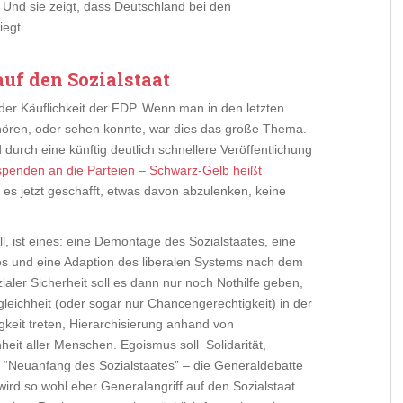
 Und sie zeigt, dass Deutschland bei den
iegt.
auf den Sozialstaat
 der Käuflichkeit der FDP. Wenn man in den letzten
ören, oder sehen konnte, war dies das große Thema.
d durch eine künftig deutlich schnellere Veröffentlichung
penden an die Parteien – Schwarz-Gelb heißt
 es jetzt geschafft, etwas davon abzulenken, keine
l, ist eines: eine Demontage des Sozialstaates, eine
es und eine Adaption des liberalen Systems nach dem
ialer Sicherheit soll es dann nur noch Nothilfe geben,
leichheit (oder sogar nur Chancengerechtigkeit) in der
igkeit treten, Hierarchisierung anhand von
heit aller Menschen. Egoismus soll Solidarität,
r “Neuanfang des Sozialstaates” – die Generaldebatte
wird so wohl eher Generalangriff auf den Sozialstaat.