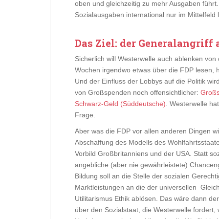
oben und gleichzeitig zu mehr Ausgaben führt.
Sozialausgaben international nur im Mittelfeld l
Das Ziel: der Generalangriff 
Sicherlich will Westerwelle auch ablenken von
Wochen irgendwo etwas über die FDP lesen, h
Und der Einfluss der Lobbys auf die Politik wir
von Großspenden noch offensichtlicher:
Großs
Schwarz-Geld (Süddeutsche)
. Westerwelle hat
Frage.
Aber was die FDP vor allen anderen Dingen wil
Abschaffung des Modells des Wohlfahrtsstaat
Vorbild Großbritanniens und der USA. Statt soz
angebliche (aber nie gewährleistete) Chanceng
Bildung soll an die Stelle der sozialen Gerecht
Marktleistungen an die der universellen Gleich
Utilitarismus Ethik ablösen. Das wäre dann de
über den Sozialstaat, die Westerwelle fordert, 