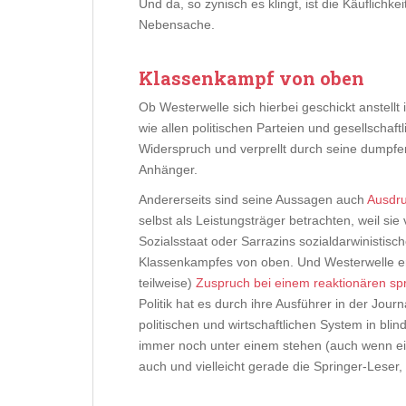
Und da, so zynisch es klingt, ist die Käuflichke
Nebensache.
Klassenkampf von oben
Ob Westerwelle sich hierbei geschickt anstellt 
wie allen politischen Parteien und gesellschaf
Widerspruch und verprellt durch seine dumpfe
Anhänger.
Andererseits sind seine Aussagen auch
Ausdru
selbst als Leistungsträger betrachten, weil sie 
Sozialsstaat oder Sarrazins sozialdarwinistis
Klassenkampfes von oben. Und Westerwelle erh
teilweise)
Zuspruch bei einem reaktionären s
Politik hat es durch ihre Ausführer in der Jour
politischen und wirtschaftlichen System in bli
immer noch unter einem stehen (auch wenn ein 
auch und vielleicht gerade die Springer-Leser,