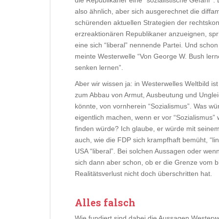
die Republikaner eine “sozialistische Gefahr”.
also ähnlich, aber sich ausgerechnet die diff
schürenden aktuellen Strategien der rechtsko
erzreaktionären Republikaner anzueignen, spri
eine sich “liberal” nennende Partei. Und schon
meinte Westerwelle “Von George W. Bush lern
senken lernen”.
Aber wir wissen ja: in Westerwelles Weltbild is
zum Abbau von Armut, Ausbeutung und Ungleic
könnte, von vornherein “Sozialismus”. Was wü
eigentlich machen, wenn er vor “Sozialismus”
finden würde? Ich glaube, er würde mit seinem 
auch, wie die FDP sich krampfhaft bemüht, “l
USA “liberal”. Bei solchen Aussagen oder wenn 
sich dann aber schon, ob er die Grenze vom b
Realitätsverlust nicht doch überschritten hat.
Alles falsch
Wie fundiert sind dabei die Aussagen Westerwe