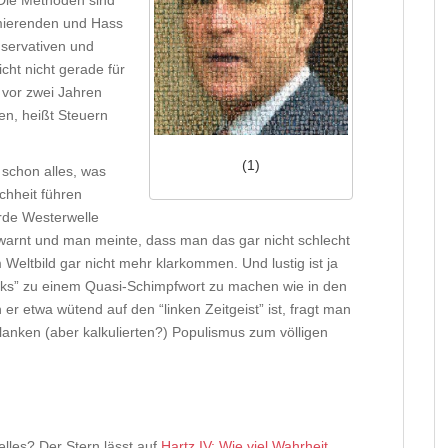
 Die Methoden sind
amierenden und Hass
nservativen und
cht nicht gerade für
 vor zwei Jahren
en, heißt Steuern
(1)
t schon alles, was
hheit führen
rde Westerwelle
 warnt und man meinte, dass man das gar nicht schlecht
Weltbild gar nicht mehr klarkommen. Und lustig ist ja
inks” zu einem Quasi-Schimpfwort zu machen wie in den
er etwa wütend auf den “linken Zeitgeist” ist, fragt man
lanken (aber kalkulierten?) Populismus zum völligen
lles? Der Stern lässt auf
Hartz IV: Wie viel Wahrheit