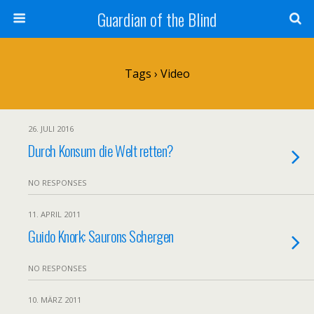
Guardian of the Blind
Tags › Video
26. JULI 2016
Durch Konsum die Welt retten?
NO RESPONSES
11. APRIL 2011
Guido Knork: Saurons Schergen
NO RESPONSES
10. MÄRZ 2011