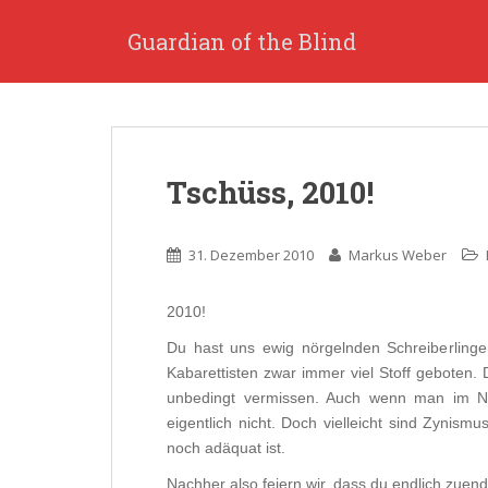
S
k
Guardian of the Blind
i
p
t
o
m
Tschüss, 2010!
a
i
n
31. Dezember 2010
Markus Weber
c
o
n
2010!
t
Du hast uns ewig nörgelnden Schreiberling
e
Kabarettisten zwar immer viel Stoff geboten. 
n
unbedingt vermissen. Auch wenn man im 
t
eigentlich nicht. Doch vielleicht sind Zynism
noch adäquat ist.
Nachher also feiern wir, dass du endlich zuen