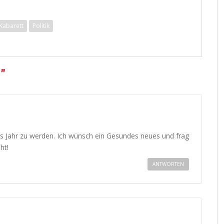
Kabarett
Politik
!
”
es Jahr zu werden. Ich wünsch ein Gesundes neues und frag
ht!
ANTWORTEN