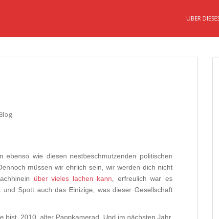
ÜBER DIESE
Blog
en ebenso wie diesen nestbeschmutzenden politischen
Dennoch müssen wir ehrlich sein, wir werden dich nicht
Nachhinein
über vieles lachen kann
, erfreulich war es
us und Spott auch das Einizige, was dieser Gesellschaft
de bist, 2010, alter Pappkamerad. Und im nächsten Jahr,