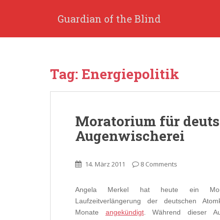
S
k
Guardian of the Blind
i
p
t
o
Tag: Energiepolitik
m
a
i
n
Moratorium für deuts
c
o
Augenwischerei
n
t
e
14. März 2011
8 Comments
n
t
Angela Merkel hat heute ein Mor
Laufzeitverlängerung der deutschen Atom
Monate
angekündigt
. Während dieser Au