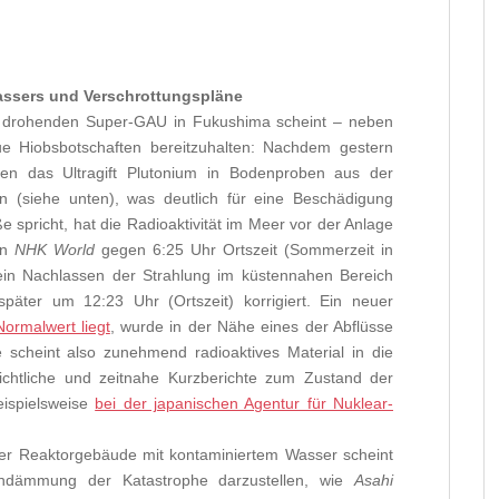
ssers und Verschrottungspläne
 drohenden Super-GAU in Fukushima scheint – neben
e Hiobsbotschaften bereitzuhalten: Nachdem gestern
hen das Ultragift Plutonium in Bodenproben aus der
(siehe unten), was deutlich für eine Beschädigung
spricht, hat die Radioaktivität im Meer vor der Anlage
on
NHK World
gegen 6:25 Uhr Ortszeit (Sommerzeit in
in Nachlassen der Strahlung im küstennahen Bereich
äter um 12:23 Uhr (Ortszeit) korrigiert. Ein neuer
ormalwert liegt
, wurde in der Nähe eines der Abflüsse
 scheint also zunehmend radioaktives Material in die
chtliche und zeitnahe Kurzberichte zum Zustand der
eispielsweise
bei der japanischen Agentur für Nuklear-
r Reaktorgebäude mit kontaminiertem Wasser scheint
ndämmung der Katastrophe darzustellen, wie
Asahi