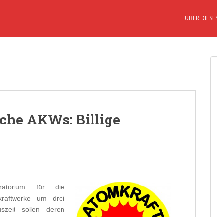
ÜBER DIESE
che AKWs: Billige
atorium für die
kraftwerke um drei
szeit sollen deren