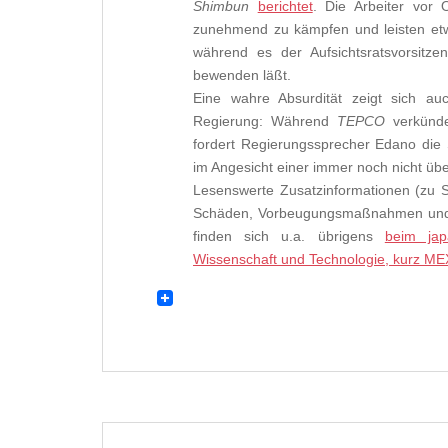
Shimbun
berichtet
. Die Arbeiter vor
zunehmend zu kämpfen und leisten et
während es der Aufsichtsratsvorsitz
bewenden läßt.
Eine wahre Absurdität zeigt sich a
Regierung: Während
TEPCO
verkünde
fordert Regierungssprecher Edano die S
im Angesicht einer immer noch nicht üb
Lesenswerte Zusatzinformationen (zu S
Schäden, Vorbeugungsmaßnahmen und 
finden sich u.a. übrigens
beim jap
Wissenschaft und Technologie, kurz ME