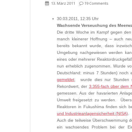
13. März 2011
19 Comments
30.03.2011, 12:35 Uhr
Wachsende Verseuchung des Meerwa
Die dritte Woche im Kampf gegen den
manch kleinerer Hoffnung – auch neu
bereits bekannt wurde, dass inzwisc
Umgebung nachgewiesen werden kann 
eines oder mehrerer Reaktordruckgefäße 
nun erheblich zugenommen. Wurde v
Deutschland: minus 7 Stunden) noch e
gemeldet
, wurde dies nur Stunden sp
Rekordwert, der
3.355-fach über dem N
gemessen. Aus der havarierten Anlage
Umwelt freigesetzt zu werden. Übersi
Reaktoren in Fukushima finden sich b
und Industrieanlagensicherheit (NISA)
.
Auch die teilweise Überschwemmung de
ein wachsendes Problem bei der Ei