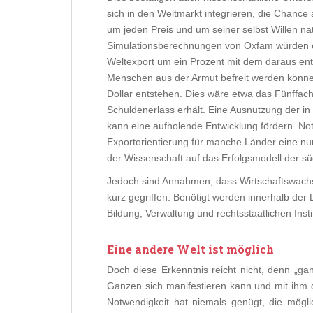
sich in den Weltmarkt integrieren, die Chanc
um jeden Preis und um seiner selbst Willen natü
Simulationsberechnungen von Oxfam würden etw
Weltexport um ein Prozent mit dem daraus e
Menschen aus der Armut befreit werden können
Dollar entstehen. Dies wäre etwa das Fünffac
Schuldenerlass erhält. Eine Ausnutzung der in
kann eine aufholende Entwicklung fördern. N
Exportorientierung für manche Länder eine nur 
der Wissenschaft auf das Erfolgsmodell der sü
Jedoch sind Annahmen, dass Wirtschaftswachs
kurz gegriffen. Benötigt werden innerhalb der
Bildung, Verwaltung und rechtsstaatlichen Ins
Eine andere Welt ist möglich
Doch diese Erkenntnis reicht nicht, denn „gan
Ganzen sich manifestieren kann und mit ihm d
Notwendigkeit hat niemals genügt, die mögli