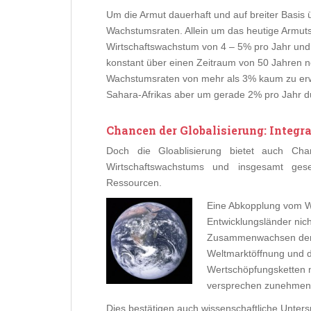
Um die Armut dauerhaft und auf breiter Basis 
Wachstumsraten. Allein um das heutige Armuts
Wirtschaftswachstum von 4 – 5% pro Jahr un
konstant über einen Zeitraum von 50 Jahren n
Wachstumsraten von mehr als 3% kaum zu erwar
Sahara-Afrikas aber um gerade 2% pro Jahr du
Chancen der Globalisierung: Integra
Doch die Gloablisierung bietet auch Cha
Wirtschaftswachstums und insgesamt gese
Ressourcen.
Eine
Abkopplung vom Wel
Entwicklungsländer nic
Zusammenwachsen der We
Weltmarktöffnung und d
Wertschöpfungsketten n
versprechen zunehmend
Dies bestätigen auch wissenschaftliche Unter