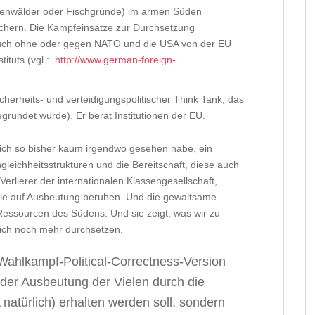
egenwälder oder Fischgründe) im armen Süden
sichern. Die Kampfeinsätze zur Durchsetzung
auch ohne oder gegen NATO und die USA von der EU
tituts (vgl.:
http://www.german-foreign-
sicherheits- und verteidigungspolitischer Think Tank, das
gründet wurde). Er berät Institutionen der EU.
ie ich so bisher kaum irgendwo gesehen habe, ein
gleichheitsstrukturen und die Bereitschaft, diese auch
erlierer der internationalen Klassengesellschaft,
die auf Ausbeutung beruhen. Und die gewaltsame
Ressourcen des Südens. Und sie zeigt, was wir zu
ich noch mehr durchsetzen.
-Wahlkampf-Political-Correctness-Version
 der Ausbeutung der Vielen durch die
atürlich) erhalten werden soll, sondern