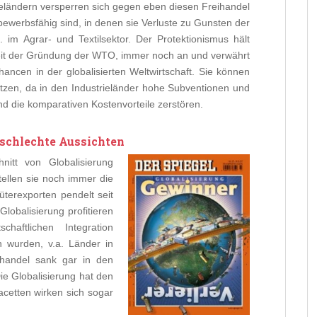
ieländern versperren sich gegen eben diesen Freihandel
tbewerbsfähig sind, in denen sie Verluste zu Gunsten der
 im Agrar- und Textilsektor. Der Protektionismus hält
seit der Gründung der WTO, immer noch an und verwährt
ncen in der globalisierten Weltwirtschaft. Sie können
utzen, da in den Industrieländer hohe Subventionen und
d die komparativen Kostenvorteile zerstören.
 schlechte Aussichten
itt von Globalisierung
stellen sie noch immer die
üterexporten pendelt seit
obalisierung profitieren
haftlichen Integration
 wurden, v.a. Länder in
thandel sank gar in den
ie Globalisierung hat den
cetten wirken sich sogar