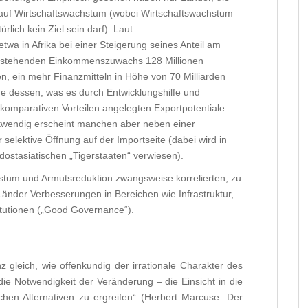
e auf Wirtschaftswachstum (wobei Wirtschaftswachstum
rlich kein Ziel sein darf). Laut
a in Afrika bei einer Steigerung seines Anteil am
ntstehenden Einkommenszuwachs 128 Millionen
, ein mehr Finanzmitteln in Höhe von 70 Milliarden
he dessen, was es durch Entwicklungshilfe und
 komparativen Vorteilen angelegten Exportpotentiale
otwendig erscheint manchen aber neben einer
selektive Öffnung auf der Importseite (dabei wird in
dostasiatischen „Tigerstaaten“ verwiesen).
tum und Armutsreduktion zwangsweise korrelierten, zu
 Länder Verbesserungen in Bereichen wie Infrastruktur,
titutionen („Good Governance“).
z gleich, wie offenkundig der irrationale Charakter des
ie Notwendigkeit der Veränderung – die Einsicht in die
chen Alternativen zu ergreifen“ (Herbert Marcuse: Der