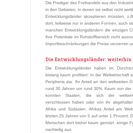
Die Prediger des Freihandels aus den Industr
in den Gebieten, in denen sie selbst nicht wet
Entwicklungsländer akzeptieren müssten, z.B.
dort, teilweise nur in anderen Formen, auch 
manchen Entwicklungsländern die einzigen Cha
ihre Potentiale im Rohstoffbereich nicht ausn
Importbeschränkungen die Preise verzerren un
Die Entwicklungsländer: weiterhin
Die Entwicklungsländer haben
im Durchschn
bislang kaum profitiert. In der Weltwirtschaft 
Peripherie dar. Ihr Anteil an den weltweiten G
rund 30 Jahren um rund 30%. Kaum von der Gl
konnten Staaten, die sich der weltwirtsc
verschlossen haben oder von ihr abgehalten
Afrika und Südasien. Afrikas Anteil am Wel
letzten 25 Jahren von 5 auf unter 1 Prozent. D
Menschen dort bisher kaum genützt, einige Fa
nachteilig aus.