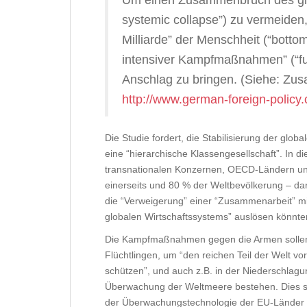
Um einen Zusammenbruch des glo
systemic collapse”) zu vermeiden, 
Milliarde” der Menschheit (“botto
intensiver Kampfmaßnahmen” (“full
Anschlag zu bringen. (Siehe: Zu
http://www.german-foreign-policy.
Die Studie fordert, die Stabilisierung der glob
eine “hierarchische Klassengesellschaft”. In di
transnationalen Konzernen, OECD-Ländern und
einerseits und 80 % der Weltbevölkerung – dar
die “Verweigerung” einer “Zusammenarbeit” m
globalen Wirtschaftssystems” auslösen könnte
Die Kampfmaßnahmen gegen die Armen sollen
Flüchtlingen, um “den reichen Teil der Welt
schützen”, und auch z.B. in der Niederschlag
Überwachung der Weltmeere bestehen. Dies so
der Überwachungstechnologie der EU-Länder e