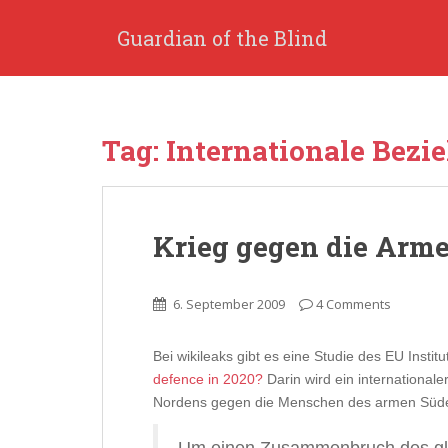
S
k
Guardian of the Blind
i
p
t
o
Tag: Internationale Bez
m
a
i
n
Krieg gegen die Arm
c
o
n
6. September 2009
4 Comments
t
e
n
Bei wikileaks gibt es eine Studie des EU Institu
t
defence in 2020?
Darin wird ein internationale
Nordens gegen die Menschen des armen Süde