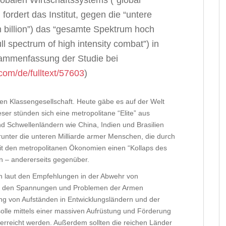
balen Wirtschaftssystems (“global
fordert das Institut, gegen die “untere
m billion”) das “gesamte Spektrum hoch
 spectrum of high intensity combat”) in
sammenfassung der Studie bei
com/de/fulltext/57603
)
alen Klassengesellschaft. Heute gäbe es auf der Welt
eser stünden sich eine metropolitane “Elite” aus
 Schwellenländern wie China, Indien und Brasilien
unter die unteren Milliarde armer Menschen, die durch
it den metropolitanen Ökonomien einen “Kollaps des
n – andererseits gegenüber.
 laut den Empfehlungen in der Abwehr von
 vor den Spannungen und Problemen der Armen
ung von Aufständen in Entwicklungsländern und der
lle mittels einer massiven Aufrüstung und Förderung
rreicht werden. Außerdem sollten die reichen Länder