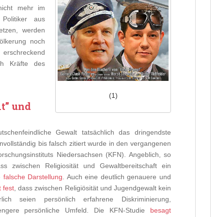
nicht mehr im
Politiker aus
setzen, werden
völkerung noch
t erschreckend
ch Kräfte des
(1)
t” und
eutschenfeindliche Gewalt tatsächlich das dringendste
ollständig bis falsch zitiert wurde in den vergangenen
rschungsinstituts Niedersachsen (KFN). Angeblich, so
ss zwischen Religiosität und Gewaltbereitschaft ein
e
falsche Darstellung
. Auch eine deutlich genauere und
t fest
, dass zwischen Religiösität und Jugendgewalt kein
ch seien persönlich erfahrene Diskriminierung,
 engere persönliche Umfeld. Die KFN-Studie
besagt