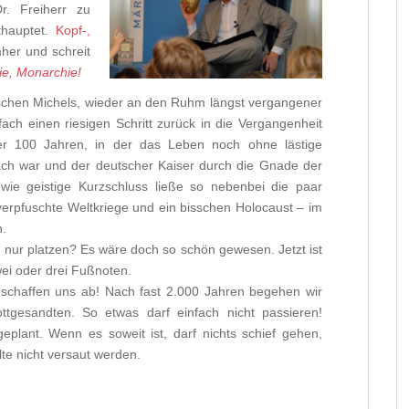
r. Freiherr zu
thauptet.
Kopf-,
her und schreit
nie, Monarchie!
schen Michels, wieder an den Ruhm längst vergangener
ch einen riesigen Schritt zurück in die Vergangenheit
er 100 Jahren, in der das Leben noch ohne lästige
fach war und der deutscher Kaiser durch die Gnade der
e wie geistige Kurzschluss ließe so nebenbei die paar
verpfuschte Weltkriege und ein bisschen Holocaust – im
n.
nur platzen? Es wäre doch so schön gewesen. Jetzt ist
ei oder drei Fußnoten.
 schaffen uns ab! Nach fast 2.000 Jahren begehen wir
tgesandten. So etwas darf einfach nicht passieren!
eplant. Wenn es soweit ist, darf nichts schief gehen,
e nicht versaut werden.