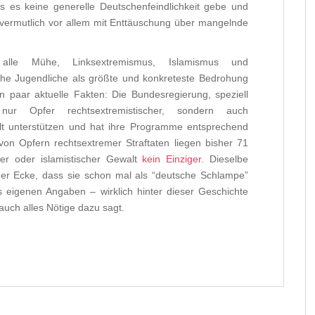
ass es keine generelle Deutschenfeindlichkeit gebe und
t vermutlich vor allem mit Enttäuschung über mangelnde
alle Mühe, Linksextremismus, Islamismus und
che Jugendliche als größte und konkreteste Bedrohung
n paar aktuelle Fakten: Die Bundesregierung, speziell
t nur Opfer rechtsextremistischer, sondern auch
walt unterstützen und hat ihre Programme entsprechend
von Opfern rechtsextremer Straftaten liegen bisher 71
her oder islamistischer Gewalt
kein Einziger
. Dieselbe
eder Ecke, dass sie schon mal als “deutsche Schlampe”
 eigenen Angaben – wirklich hinter dieser Geschichte
auch alles Nötige dazu sagt.