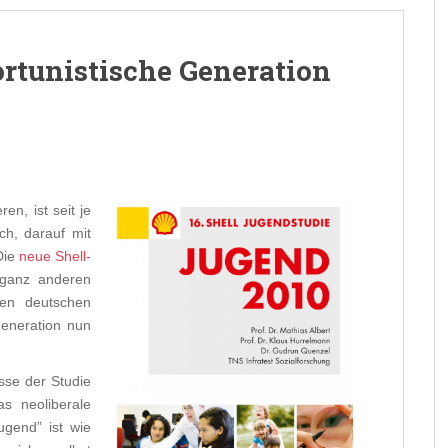
ortunistische Generation
n, ist seit je
ch, darauf mit
Die
neue Shell-
 ganz anderen
den deutschen
eneration nun
sse der Studie
s neoliberale
ugend” ist wie