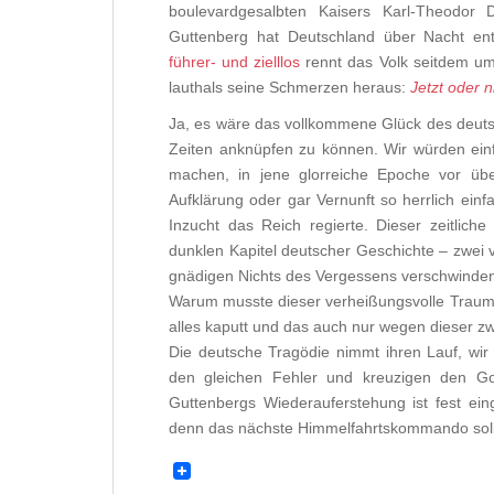
boulevardgesalbten Kaisers Karl-Theodor D
Guttenberg hat Deutschland über Nacht en
führer- und zielllos
rennt das Volk seitdem um
lauthals seine Schmerzen heraus:
Jetzt oder 
Ja, es wäre das vollkommene Glück des deut
Zeiten anknüpfen zu können. Wir würden einfa
machen, in jene glorreiche Epoche vor üb
Aufklärung oder gar Vernunft so herrlich ein
Inzucht das Reich regierte. Dieser zeitlich
dunklen Kapitel deutscher Geschichte – zwei 
gnädigen Nichts des Vergessens verschwinde
Warum musste dieser verheißungsvolle Traum 
alles kaputt und das auch nur wegen dieser zw
Die deutsche Tragödie nimmt ihren Lauf, wir
den gleichen Fehler und kreuzigen den Got
Guttenbergs Wiederauferstehung ist fest eing
denn das nächste Himmelfahrtskommando sollt