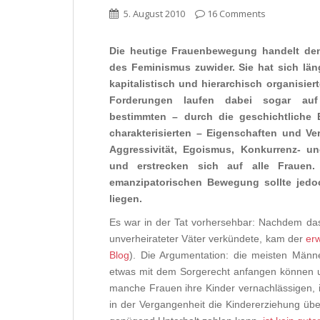
5. August 2010
16 Comments
Die heutige
F
rauenbewegung
handelt den
des Feminismus zuwider. Sie
hat
sich län
kapitalistisch und hierarchisch organisie
Fo
rde
rungen laufen dabei soga
r
au
bestimmten – durch die geschichtliche 
charakterisierten – Eigenschaften und Ve
Aggressivität,
Egoismus, Konkurrenz- un
und
erstrecken sich auf alle Frauen.
emanzipatorischen Bewegung sollte jedo
liegen.
Es war in der Tat vorhersehbar: Nachdem das
unverheirateter Väter verkündete, kam der
erw
Blog
). Die Argumentation: die meisten Männ
etwas mit dem Sorgerecht anfangen können un
manche Frauen ihre Kinder vernachlässigen, i
in der Vergangenheit die Kindererziehung über