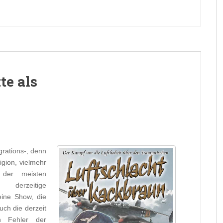
te als
grations-, denn
igion, vielmehr
 der meisten
 derzeitige
reine Show, die
uch die derzeit
en Fehler der