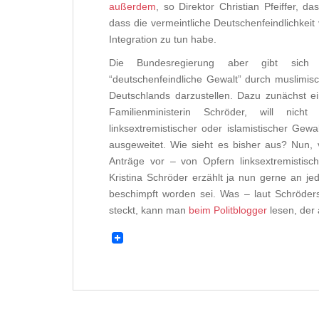
außerdem
, so Direktor Christian Pfeiffer, d
dass die vermeintliche Deutschenfeindlichkei
Integration zu tun habe.
Die Bundesregierung aber gibt sich 
“deutschenfeindliche Gewalt” durch muslimis
Deutschlands darzustellen. Dazu zunächst ei
Familienministerin Schröder, will nich
linksextremistischer oder islamistischer Ge
ausgeweitet. Wie sieht es bisher aus? Nun, 
Anträge vor – von Opfern linksextremistisc
Kristina Schröder erzählt ja nun gerne an j
beschimpft worden sei. Was – laut Schröders
steckt, kann man
beim Politblogger
lesen, der 