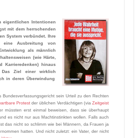
 eigentlichen Intentionen
gst mit dem herrschenden
rten System verbündet.
Ih
re
f e
ine Ausbreitung von
Entwicklung als männlich
rhaltensweisen (wie Härte,
d Karrieredenken) hinaus
 Das Ziel ein
er wirklich
ch in de
ren Übe
rwindung
 Bundesverfassungsgericht sein Urteil zu den Rechten
artbare Protest
der üblichen Verdächtigen (via
Zeitgeist
er müssten erst einmal beweisen, dass sie überhaupt
d es nicht nur aus Machtinstinkten wollen. Falls auch
st das nicht so schlimm wie bei Männern, da Frauen ja
nommen hatten. Und nicht zuletzt: ein Vater, der nicht