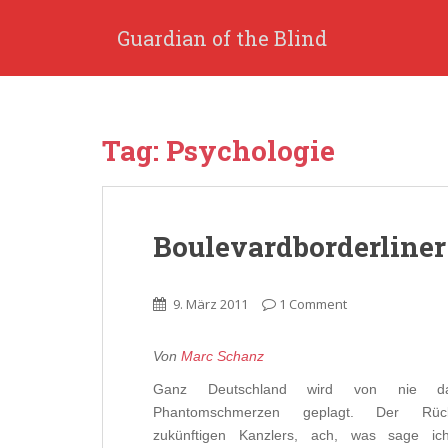
S
k
Guardian of the Blind
i
p
t
o
Tag: Psychologie
m
a
i
n
Boulevardborderliner
c
o
n
9. März 2011
1 Comment
t
e
n
Von
Marc Schanz
t
Ganz Deutschland wird von nie d
Phantomschmerzen geplagt. Der Rückt
zukünftigen Kanzlers, ach, was sage ic