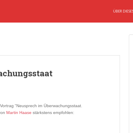
ÜBER DIESE
achungsstaat
r Vortrag “Neusprech im Überwachungsstaat.
 von
Martin Haase
stärkstens empfohlen: