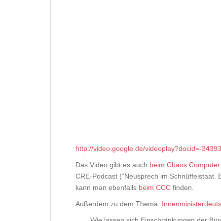
http://video.google.de/videoplay?docid=-34
Das Video gibt es auch
beim Chaos Computer
CRE-Podcast (“Neusprech im Schnüffelstaat. Ei
kann man ebenfalls
beim CCC
finden.
Außerdem zu dem Thema:
Innenministerdeut
Wie lassen sich Einschränkungen der Bürg