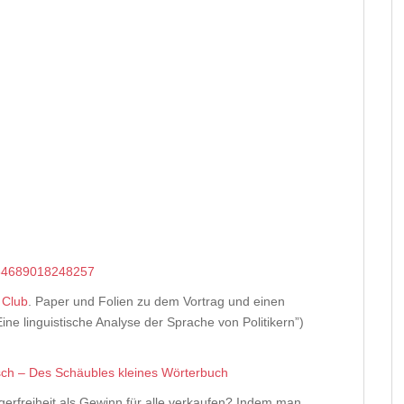
3934689018248257
 Club
. Paper und Folien zu dem Vortrag und einen
ne linguistische Analyse der Sprache von Politikern”)
sch – Des Schäubles kleines Wörterbuch
erfreiheit als Gewinn für alle verkaufen? Indem man