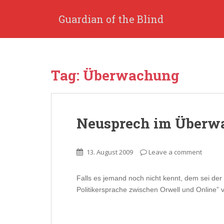
S
k
Guardian of the Blind
i
p
t
o
Tag: Überwachung
m
a
i
n
Neusprech im Überw
c
o
n
13. August 2009
Leave a comment
t
e
n
Falls es jemand noch nicht kennt, dem sei de
t
Politikersprache zwischen Orwell und Online”