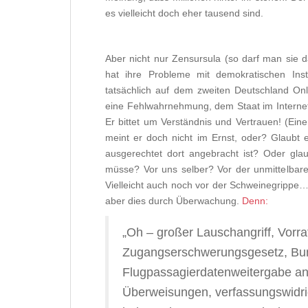
es vielleicht doch eher tausend sind.
Aber nicht nur Zensursula (so darf man sie
hat ihre Probleme mit demokratischen Ins
tatsächlich auf dem zweiten Deutschland Onl
eine Fehlwahrnehmung, dem Staat im Internet
Er bittet um Verständnis und Vertrauen! (Ei
meint er doch nicht im Ernst, oder? Glaubt e
ausgerechtet dort angebracht ist? Oder glau
müsse? Vor uns selber? Vor der unmittelbaren
Vielleicht auch noch vor der Schweinegrippe…?
aber dies durch Überwachung.
Denn:
„Oh – großer Lauschangriff, Vorr
Zugangserschwerungsgesetz, Bun
Flugpassagierdatenweitergabe a
Überweisungen, verfassungswidr