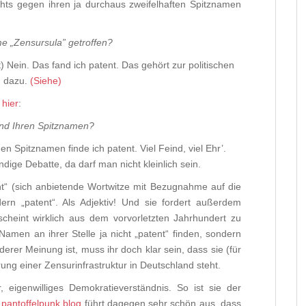
hts gegen ihren ja durchaus zweifelhaften Spitznamen
me „Zensursula” getroffen?
) Nein. Das fand ich patent. Das gehört zur politischen
 dazu.
(Siehe)
l
hier
:
nd Ihren Spitznamen?
n Spitznamen finde ich patent. Viel Feind, viel Ehr’.
dige Debatte, da darf man nicht kleinlich sein.
atent“ (sich anbietende Wortwitze mit Bezugnahme auf die
ern „patent“. Als Adjektiv! Und sie fordert außerdem
cheint wirklich aus dem vorvorletzten Jahrhundert zu
en an ihrer Stelle ja nicht „patent“ finden, sondern
erer Meinung ist, muss ihr doch klar sein, dass sie (für
ung einer Zensurinfrastruktur in Deutschland steht.
, eigenwilliges Demokratieverständnis. So ist sie der
r
pantoffelpunk blog
führt dagegen sehr schön aus, dass