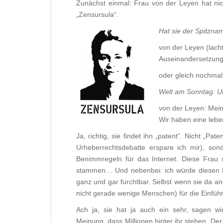
Zunächst einmal: Frau von der Leyen hat nic
„Zensursula“.
Hat sie der Spitzna
von der Leyen
(lacht
Auseinandersetzung
oder gleich nochma
Welt am Sonntag: U
von der Leyen: Meine
Wir haben eine leben
Ja, richtig, sie findet ihn „patent“. Nicht „P
Urheberrechtsdebatte erspare ich mir), sond
Benimmregeln für das Internet. Diese Frau s
stammen… Und nebenbei: ich würde diesen Nam
ganz und gar furchtbar. Selbst wenn sie da and
nicht gerade wenige Menschen) für die Einführ
Ach ja, sie hat ja auch ein sehr, sagen wir
Meinung, dass Millionen hinter ihr stehen. De