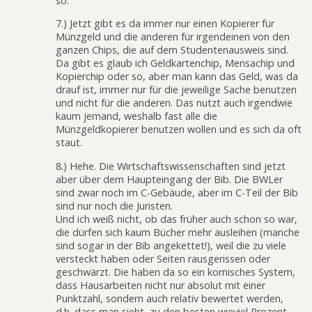
so.
7.) Jetzt gibt es da immer nur einen Kopierer für
Münzgeld und die anderen für irgendeinen von den
ganzen Chips, die auf dem Studentenausweis sind.
Da gibt es glaub ich Geldkartenchip, Mensachip und
Kopierchip oder so, aber man kann das Geld, was da
drauf ist, immer nur für die jeweilige Sache benutzen
und nicht für die anderen. Das nutzt auch irgendwie
kaum jemand, weshalb fast alle die
Münzgeldkopierer benutzen wollen und es sich da oft
staut.
8.) Hehe. Die Wirtschaftswissenschaften sind jetzt
aber über dem Haupteingang der Bib. Die BWLer
sind zwar noch im C-Gebäude, aber im C-Teil der Bib
sind nur noch die Juristen.
Und ich weiß nicht, ob das früher auch schon so war,
die dürfen sich kaum Bücher mehr ausleihen (manche
sind sogar in der Bib angekettet!), weil die zu viele
versteckt haben oder Seiten rausgerissen oder
geschwärzt. Die haben da so ein komisches System,
dass Hausarbeiten nicht nur absolut mit einer
Punktzahl, sondern auch relativ bewertet werden,
d.h. dass man sieht, zu den besten wieviel Prozent