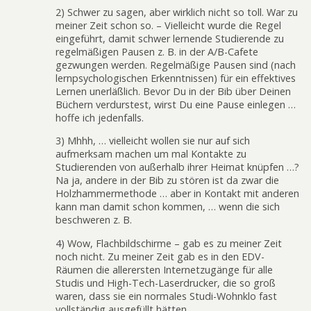
2) Schwer zu sagen, aber wirklich nicht so toll. War zu
meiner Zeit schon so. – Vielleicht wurde die Regel
eingeführt, damit schwer lernende Studierende zu
regelmäßigen Pausen z. B. in der A/B-Cafete
gezwungen werden. Regelmäßige Pausen sind (nach
lernpsychologischen Erkenntnissen) für ein effektives
Lernen unerläßlich. Bevor Du in der Bib über Deinen
Büchern verdurstest, wirst Du eine Pause einlegen …
hoffe ich jedenfalls.
3) Mhhh, … vielleicht wollen sie nur auf sich
aufmerksam machen um mal Kontakte zu
Studierenden von außerhalb ihrer Heimat knüpfen …?
Na ja, andere in der Bib zu stören ist da zwar die
Holzhammermethode … aber in Kontakt mit anderen
kann man damit schon kommen, … wenn die sich
beschweren z. B.
4) Wow, Flachbildschirme – gab es zu meiner Zeit
noch nicht. Zu meiner Zeit gab es in den EDV-
Räumen die allerersten Internetzugänge für alle
Studis und High-Tech-Laserdrucker, die so groß
waren, dass sie ein normales Studi-Wohnklo fast
vollständig ausgefüllt hätten.