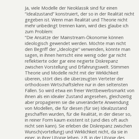
Ja, viele Modelle der Neoklassik sind für einen
“Idealzustand” konstruiert, der so in der Realität nicht
gegeben ist. Wenn man Realität und Theorie nicht
mehr unbedingt trennen kann, wird dies glaube ich
zum Problem:
“Die Ansätze der Mainstream-Ökonomie können
ideologisch gewendet werden. Möchte man nicht
den Begriff der „Ideologie“ verwenden, könnte man
sagen, in ihnen herrscht eine wenig oder gar nicht
reflektierte oder gar eine negierte Diskrepanz
zwischen Vorstellung und Erfahrungswelt. Stimmen
Theorie und Modelle nicht mit der Wirklichkeit
überein, stört dies die überzeugten Verteter der
orthodoxen Wirtschaftslehre nur in den seltensten
Fällen. So wird etwa ein freier Wettbewerbsmarkt von
ihnen als ein idealer Zustand angesehen, gleichzeitig
aber propagieren sie die unveränderte Anwendung
von Modellen, die für diesen (für sie) Idealzustand
geschaffen wurden, für die Realität, in der dieser so,
in reiner Form kaum existent ist (und dies oft auch
nicht sein kann). Sie erleben die Diskrepanz zwischen
Wunsch(vortellung) und Wirklichkeit nicht, da sie in
einer, in ihrer Utopie leben, z.B. in der Utopie des