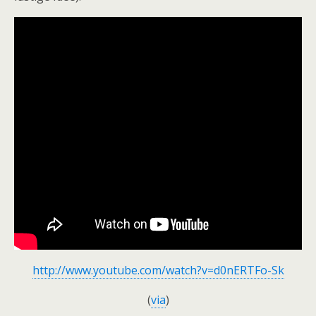
http://www.youtube.com/watch?v=d0nERTFo-Sk
(
via
)