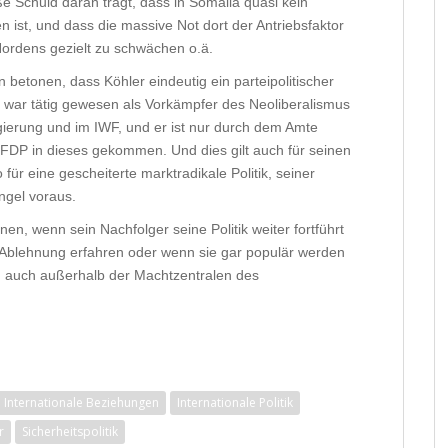
 Schuld daran trägt, dass in Somalia quasi kein
 ist, und dass die massive Not dort der Antriebsfaktor
s Nordens gezielt zu schwächen o.ä.
 betonen, dass Köhler eindeutig ein parteipolitischer
r war tätig gewesen als Vorkämpfer des Neoliberalismus
ierung und im IWF, und er ist nur durch dem Amte
DP in dieses gekommen. Und dies gilt auch für seinen
 für eine gescheiterte marktradikale Politik, seiner
ngel voraus.
n, wenn sein Nachfolger seine Politik weiter fortführt
 Ablehnung erfahren oder wenn sie gar populär werden
 auch außerhalb der Machtzentralen des
Internationale Beziehungen
Internationale Politik
r
Sicherheitspolitik