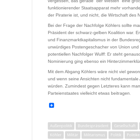
vergessen, das gerade “der Westen” eine große
funktionierender Staatsapparat mehr vorhanden
der Piraterie ist, und nicht, die Wirtschaft de
Bei der Frage der Nachfolge Köhlers sollte man
Präsident der schwarz-gelben Koalition war. E
und Finanzmarktkapitalismus in der Bundesreg
unwürdiges Postengeschacher von Union und F
potentiellen Nachfolger Wulff: Er steht genauso
Nominierung ging ebenso ein Hinterzimmerklü
Mit dem Abgang Köhlers wäre nicht viel gewonne
und wenn seine Ansichten nicht fundamentale
würden. Zumindest gegen Letzteres kann man
Parteienstaates vielleicht etwas beitragen.
Außenpolitik
Bundespräsident
Gesellschaft
Köhler
Militär
Militarismus
Politik
Politike