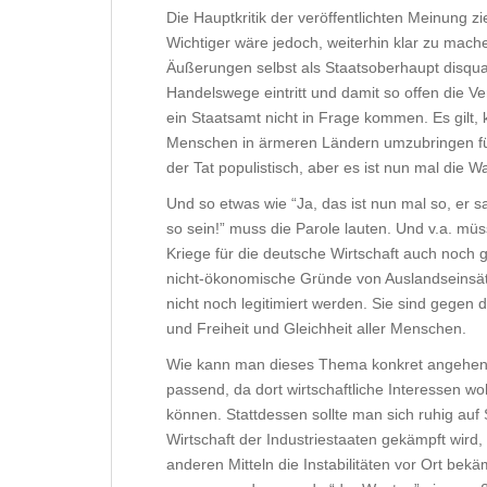
Die Hauptkritik der veröffentlichten Meinung zie
Wichtiger wäre jedoch, weiterhin klar zu mache
Äußerungen selbst als Staatsoberhaupt disqualif
Handelswege eintritt und damit so offen die Ve
ein Staatsamt nicht in Frage kommen. Es gilt, 
Menschen in ärmeren Ländern umzubringen für
der Tat populistisch, aber es ist nun mal die 
Und so etwas wie “Ja, das ist nun mal so, er sa
so sein!” muss die Parole lauten. Und v.a. mü
Kriege für die deutsche Wirtschaft auch noch g
nicht-ökonomische Gründe von Auslandseinsät
nicht noch legitimiert werden. Sie sind gegen
und Freiheit und Gleichheit aller Menschen.
Wie kann man dieses Thema konkret angehen? A
passend, da dort wirtschaftliche Interessen w
können. Stattdessen sollte man sich ruhig auf 
Wirtschaft der Industriestaaten gekämpft wird
anderen Mitteln die Instabilitäten vor Ort bekämp