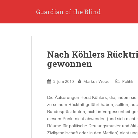
S
k
Guardian of the Blind
i
p
t
o
m
Nach Köhlers Rücktrit
a
i
gewonnen
n
c
o
5. Juni 2010
Markus Weber
Politik
n
t
Die Äußerungen Horst Köhlers, die, indem sie 
e
zu seinem Rücktritt geführt haben, sollten, a
n
Bundespräsidenten, nicht in Vergessenheit gerat
t
diesem Punkt nicht abwenden (und sich nicht n
Räume für politische Deutungsmuster und Aktion
Zivilgesellschaft oder in den Medien) nicht ung