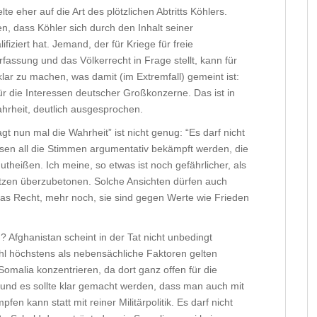
lte eher auf die Art des plötzlichen Abtritts Köhlers.
n, dass Köhler sich durch den Inhalt seiner
iziert hat. Jemand, der für Kriege für freie
rfassung und das Völkerrecht in Frage stellt, kann für
klar zu machen, was damit (im Extremfall) gemeint ist:
 die Interessen deutscher Großkonzerne. Das ist in
Wahrheit, deutlich ausgesprochen.
gt nun mal die Wahrheit” ist nicht genug: “Es darf nicht
ssen all die Stimmen argumentativ bekämpft werden, die
utheißen. Ich meine, so etwas ist noch gefährlicher, als
zen überzubetonen. Solche Ansichten dürfen auch
 das Recht, mehr noch, sie sind gegen Werte wie Frieden
fghanistan scheint in der Tat nicht unbedingt
ohl höchstens als nebensächliche Faktoren gelten
Somalia konzentrieren, da dort ganz offen für die
, und es sollte klar gemacht werden, dass man auch mit
fen kann statt mit reiner Militärpolitik. Es darf nicht