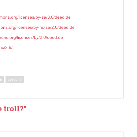
mmons.org/licenses/by-sa/3.0/deed.de
mons.org/licenses/by-nc-sa/2.0/deed.de
mons.org/licenses/by/2.0/deed.de
nc/2.5/
in
Sprache
 troll?
”