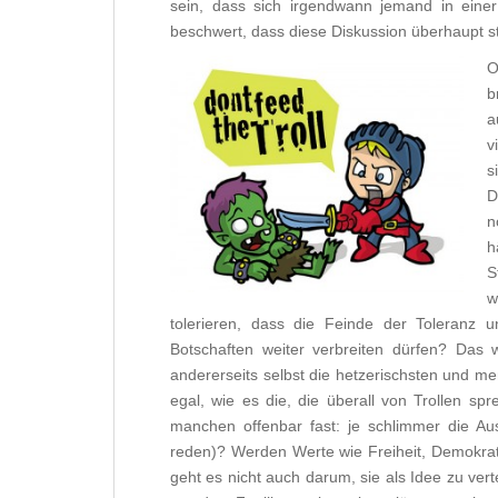
sein, dass sich irgendwann jemand in einer 
beschwert, dass diese Diskussion überhaupt sta
O
b
a
v
s
D
n
h
S
w
tolerieren, dass die Feinde der Toleranz un
Botschaften weiter verbreiten dürfen? Das 
andererseits selbst die hetzerischsten und 
egal, wie es die, die überall von Trollen spr
manchen offenbar fast: je schlimmer die Aus
reden)? Werden Werte wie Freiheit, Demokrati
geht es nicht auch darum, sie als Idee zu ver