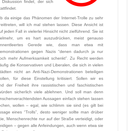
Diskussion findet, der sich
ttfindet.
b da einige das Phänomen der Internet-Trolle zu sehr
reittreten, will ich mal stehen lassen. Diese Ansicht ist
uf jeden Fall in vielerlei Hinsicht nicht zielführend. Sie ist
ielmehr, um es hart auszudrücken, meist genauso
innentleertes Gerede wie, dass man etwa mit
emonstrationen gegen Nazis “denen dadurch ja nur
och mehr Aufmerksamkeit schenkt”. Zu Recht werden
äufig die Konservativen und Liberalen, die sich in vielen
tädten nicht an Anti-Nazi-Demonstrationen beteiligen
ollen, für diese Einstellung kritisiert. Sollen wir es
d der Freiheit ihre rassistischen und faschistischen
würden sicherlich viele ablehnen. Und soll man denn
menschenverachtendsten Aussagen einfach stehen lassen
echen, wollen – egal, wie schlimm sie sind (es gilt bei
sage eines “Trolls”, desto weniger sollte man drüber
e, Menschenrechte nur auf der Straße verteidigt, oder
teidigen – gegen alle Anfeindungen, auch wenn etwa sie