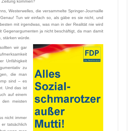
en Zeitung kommen?
hns, Westerwelles, die versammelte Springer-Journaille
Genau! Tun wir einfach so, als gäbe es sie nicht, und
esten mit irgendwas, was man in der Realität nie wird
it Gegenargumenten ja nicht beschäftigt, da man damit
, stärken würde.
ollten wir gar
fmerksamkeit
er Unfähigkeit
rgumentativ zu
gen, die man
lump sind – es
t. Und das ist
ruch auf einem
n den meisten
ss nicht immer
 er tatsächlich