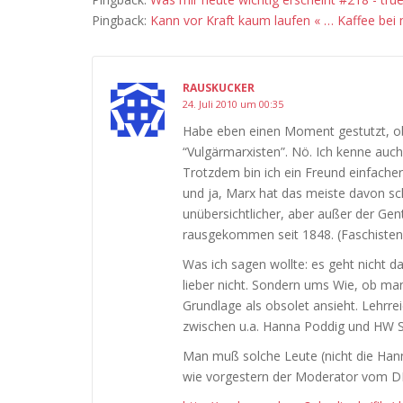
Pingback:
Kann vor Kraft kaum laufen « … Kaffee bei 
RAUSKUCKER
24. Juli 2010 um 00:35
Habe eben einen Moment gestutzt, ob 
“Vulgärmarxisten”. Nö. Ich kenne auch
Trotzdem bin ich ein Freund einfacher
und ja, Marx hat das meiste davon sch
unübersichtlicher, aber außer der Gent
rausgekommen seit 1848. (Faschisten
Was ich sagen wollte: es geht nicht 
lieber nicht. Sondern ums Wie, ob man
Grundlage als obsolet ansieht. Lehrrei
zwischen u.a. Hanna Poddig und HW S
Man muß solche Leute (nicht die Hanna
wie vorgestern der Moderator vom D