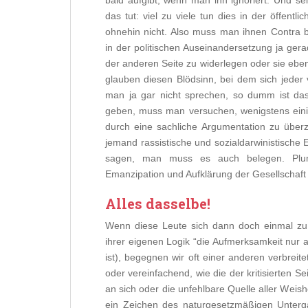
bald aufgibt, wenn man ihn ignoriert. Und s
das tut: viel zu viele tun dies in der öffentli
ohnehin nicht. Also muss man ihnen Contra b
in der politischen Auseinandersetzung ja ge
der anderen Seite zu widerlegen oder sie eben
glauben diesen Blödsinn, bei dem sich jeder 
man ja gar nicht sprechen, so dumm ist das, 
geben, muss man versuchen, wenigstens einig
durch eine sachliche Argumentation zu üb
jemand rassistische und sozialdarwinistische 
sagen, man muss es auch belegen. Plum
Emanzipation und Aufklärung der Gesellschaft 
Alles dasselbe!
Wenn diese Leute sich dann doch einmal zu
ihrer eigenen Logik “die Aufmerksamkeit nur au
ist), begegnen wir oft einer anderen verbreit
oder vereinfachend, wie die der kritisierten S
an sich oder die unfehlbare Quelle aller Weishe
ein Zeichen des naturgesetzmäßigen Unterg