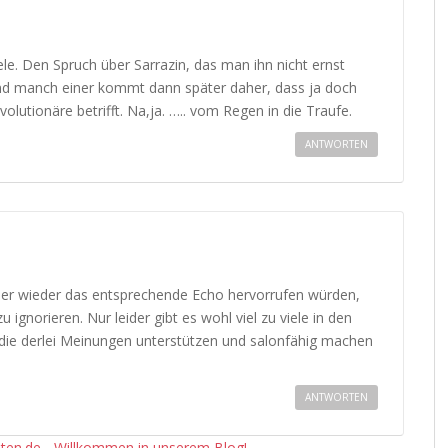
ele. Den Spruch über Sarrazin, das man ihn nicht ernst
und manch einer kommt dann später daher, dass ja doch
olutionäre betrifft. Na,ja. ….. vom Regen in die Traufe.
ANTWORTEN
immer wieder das entsprechende Echo hervorrufen würden,
zu ignorieren. Nur leider gibt es wohl viel zu viele in den
ie derlei Meinungen unterstützen und salonfähig machen
ANTWORTEN
eten.de - Willkommen in unserem Blog!