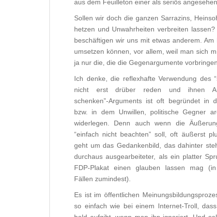
aus dem Feuilleton einer als seriös angeseh
Sollen wir doch die ganzen Sarrazins, Heinso
hetzen und Unwahrheiten verbreiten lassen? 
beschäftigen wir uns mit etwas anderem. Am b
umsetzen können, vor allem, weil man sich m
ja nur die, die die Gegenargumente vorbringen
Ich denke, die reflexhafte Verwendung des “s
nicht erst drüber reden und ihnen Au
schenken”-Arguments ist oft begründet in d
bzw. in dem Unwillen, politische Gegner a
widerlegen. Denn auch wenn die Äußerun
“einfach nicht beachten” soll, oft äußerst p
geht um das Gedankenbild, das dahinter steh
durchaus ausgearbeiteter, als ein platter Sp
FDP-Plakat einen glauben lassen mag (i
Fällen zumindest).
Es ist im öffentlichen Meinungsbildungsproze
so einfach wie bei einem Internet-Troll, dass