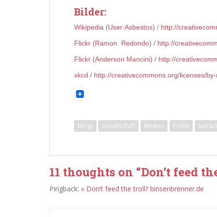
Bilder:
Wikipedia
(
User:Asbestos
) /
http://creativeco
Flickr (Ramon Redondo
) /
http://creativecom
Flickr (Anderson Mancini)
/
http://creativecom
xkcd
/
http://creativecommons.org/licenses/by-
Blogs
Gesellschaft
Medien
Politik
Sarraz
11 thoughts on “
Don’t feed the
Pingback:
» Don’t feed the troll? binsenbrenner.de