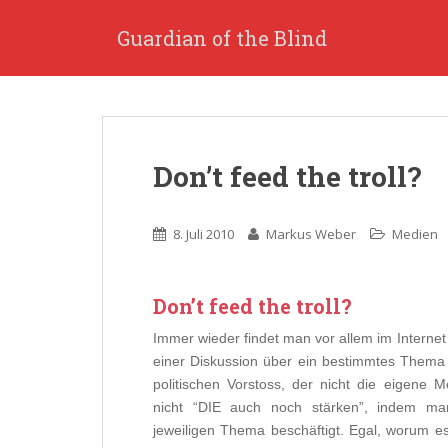
S
k
Guardian of the Blind
i
p
t
o
m
Don’t feed the troll?
a
i
n
8. Juli 2010
Markus Weber
Medien
c
o
n
Don’t feed the troll?
t
e
Immer wieder findet man vor allem im Internet
n
einer Diskussion über ein bestimmtes Thema 
t
politischen Vorstoss, der nicht die eigene 
nicht “DIE auch noch stärken”, indem m
jeweiligen Thema beschäftigt. Egal, worum e