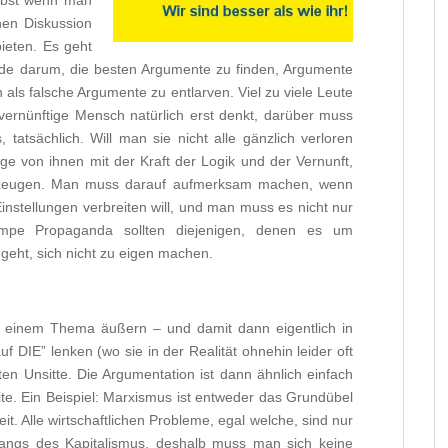
elbst wenn man
chen Diskussion
ieten. Es geht
rade darum, die besten Argumente zu finden, Argumente
 als falsche Argumente zu entlarven. Viel zu viele Leute
vernünftige Mensch natürlich erst denkt, darüber muss
tatsächlich. Will man sie nicht alle gänzlich verloren
e von ihnen mit der Kraft der Logik und der Vernunft,
erzeugen. Man muss darauf aufmerksam machen, wenn
Einstellungen verbreiten will, und man muss es nicht nur
pe Propaganda sollten diejenigen, denen es um
geht, sich nicht zu eigen machen.
 einem Thema äußern – und damit dann eigentlich in
f DIE” lenken (wo sie in der Realität ohnehin leider oft
eten Unsitte. Die Argumentation ist dann ähnlich einfach
eite. Ein Beispiel: Marxismus ist entweder das Grundübel
it. Alle wirtschaftlichen Probleme, egal welche, sind nur
angs des Kapitalismus, deshalb muss man sich keine