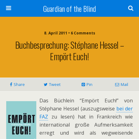
Guardian of the Blind
8. April 2011 • 6 Comments
Buchbesprechung: Stéphane Hessel –
Empört Euch!
Share
Tweet
Pin
Mail
Das Büchlein “Empört Euch!” von
Stéphane Hessel (auszugsweise
bei der
FAZ
zu lesen) hat in Frankreich wie
international große Aufmerksamkeit
erregt und wird als wegweisende