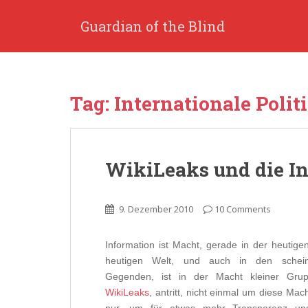
S
k
Guardian of the Blind
i
p
t
o
Tag: Internationale Polit
m
a
i
n
WikiLeaks und die I
c
o
n
9. Dezember 2010
10 Comments
t
e
n
Information ist Macht, gerade in der heutige
t
heutigen Welt, und auch in den scheinba
Gegenden, ist in der Macht kleiner Grup
WikiLeaks
, antritt, nicht einmal um diese Ma