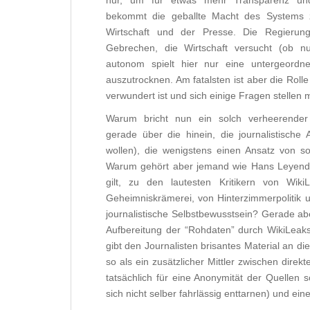
nur, um für etwas mehr Transparenz und 
bekommt die geballte Macht des Systems 
Wirtschaft und der Presse. Die Regieru
Gebrechen, die Wirtschaft versucht (ob 
autonom spielt hier nur eine untergeordne
auszutrocknen. Am fatalsten ist aber die Rol
verwundert ist und sich einige Fragen stellen 
Warum bricht nun ein solch verheerender Di
gerade über die hinein, die journalistische 
wollen), die wenigstens einen Ansatz von so
Warum gehört aber jemand wie Hans Leyendecke
gilt, zu den lautesten Kritikern von Wik
Geheimniskrämerei, von Hinterzimmerpolitik u
journalistische Selbstbewusstsein? Gerade aber 
Aufbereitung der “Rohdaten” durch WikiLeak
gibt den Journalisten brisantes Material an d
so als ein zusätzlicher Mittler zwischen direkt
tatsächlich für eine Anonymität der Quellen s
sich nicht selber fahrlässig enttarnen) und ein