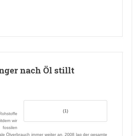
ger nach Öl stillt
(1)
Rohstoffe
eitdem wir
fossilen
obale Ölverbrauch immer weiter an. 2008 lag der gesamte