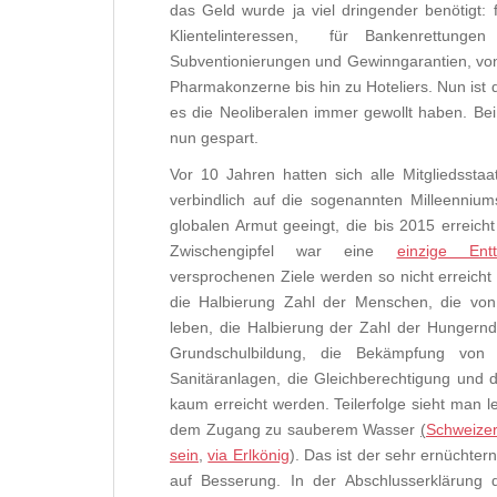
das Geld wurde ja viel dringender benötigt: f
Klientelinteressen, für Bankenrettungen 
Subventionierungen und Gewinngarantien, von
Pharmakonzerne bis hin zu Hoteliers. Nun ist 
es die Neoliberalen immer gewollt haben. Be
nun gespart.
Vor 10 Jahren hatten sich alle Mitgliedssta
verbindlich auf die sogenannten Milleennium
globalen Armut geeingt, die bis 2015 erreicht
Zwischengipfel war eine
einzige Ent
versprochenen Ziele werden so nicht erreich
die Halbierung Zahl der Menschen, die von
leben, die Halbierung der Zahl der Hungernde
Grundschulbildung, die Bekämpfung vo
Sanitäranlagen, die Gleichberechtigung und d
kaum erreicht werden. Teilerfolge sieht man l
dem Zugang zu sauberem Wasser
(
Schweizer
sein
,
via Erlkönig
). Das ist der sehr ernüchter
auf Besserung. In der Abschlusserklärung 