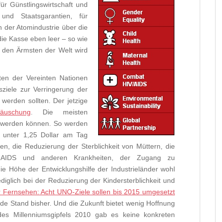
ür Günstlingswirtschaft und
und Staatsgarantien, für
 der Atomindustrie über die
die Kasse eben leer – so wie
i den Ärmsten der Welt wird
aten der Vereinten Nationen
sziele zur Verringerung der
 werden sollten. Der jetzige
täuschung
. Die meisten
t werden können. So werden
 unter 1,25 Dollar am Tag
n, die Reduzierung der Sterblichkeit von Müttern, die
n AIDS und anderen Krankheiten, der Zugang zu
ie Höhe der Entwicklungshilfe der Industrieländer wohl
ediglich bei der Reduzierung der Kindersterblichkeit und
 Fernsehen: Acht UNO-Ziele sollen bis 2015 umgesetzt
nde Stand bisher. Und die Zukunft bietet wenig Hoffnung
des Millenniumsgipfels 2010 gab es keine konkreten