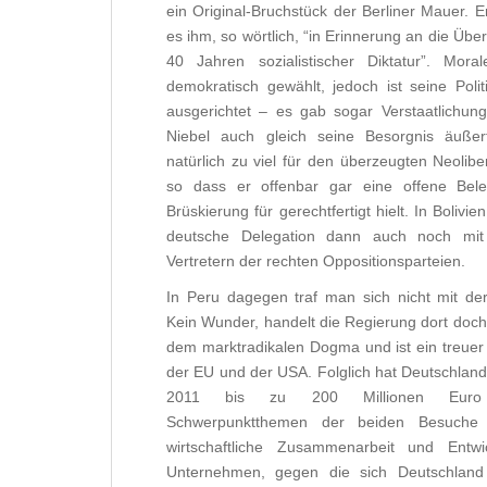
ein Original-Bruchstück der Berliner Mauer. E
es ihm, so wörtlich, “in Erinnerung an die Üb
40 Jahren sozialistischer Diktatur”. Mora
demokratisch gewählt, jedoch ist seine Polit
ausgerichtet – es gab sogar Verstaatlichun
Niebel auch gleich seine Besorgnis äußer
natürlich zu viel für den überzeugten Neolibe
so dass er offenbar gar eine offene Bele
Brüskierung für gerechtfertigt hielt. In Bolivien
deutsche Delegation dann auch noch mit 
Vertretern der rechten Oppositionsparteien.
In Peru dagegen traf man sich nicht mit der
Kein Wunder, handelt die Regierung dort doch
dem marktradikalen Dogma und ist ein treuer
der EU und der USA. Folglich hat Deutschland
2011 bis zu 200 Millionen Euro 
Schwerpunktthemen der beiden Besuche 
wirtschaftliche Zusammenarbeit und Ent
Unternehmen, gegen die sich Deutschlan