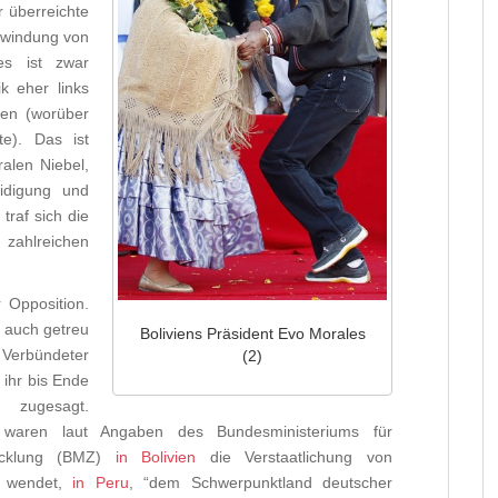
r überreichte
erwindung von
les ist zwar
ik eher links
gen (worüber
te). Das ist
ralen Niebel,
idigung und
 traf sich die
zahlreichen
 Opposition.
 auch getreu
Boliviens Präsident Evo Morales
 Verbündeter
(2)
 ihr bis Ende
zugesagt.
waren laut Angaben des Bundesministeriums für
wicklung (BMZ)
in Bolivien
die Verstaatlichung von
d wendet,
in Peru
, “dem Schwerpunktland deutscher