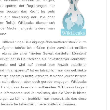
Informationsfreiheit zu sorgen,
zu spüren, der Regierungen, der
ngen beugen das Recht bis aufs
nun auf Anweisung der USA oder
te Rolle), WikiLeaks ökonomisch
le der Medien, angesichts derer man
muss:
ffamierungs-Beleidigungs-“Internetterroristen”-Sturm
Aufgaben tatsächlich erfüllen (oder zumindest erfüllen
 etwas wie einer “vierten Gewalt darstellen könnten?
r, der in Deutschland als “investigativer Journalist”
iLeaks und wird auf einmal zum Anwalt staatlicher
nd Intransparenz? Ist es tatsächlich nur das gekränkte
die ebenfalls heftig kritisierte fehlende journalistische
s steht diesem aber doch gerade entgegen: WikiLeaks
ie Hand, dass diese dann aufbereiten. WikiLeaks fungiert
en Informanten und Journalisten, der die Vorteile bietet,
orgen zu können (natürlich nur insoweit, als das diese
e technische Infrastruktur bereitstellen zu können.