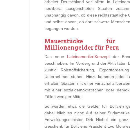
arbeitet Deutschland vor allem in Lateiname
neoliberal ausgerichteten Staaten zus
unabhängig davon, ob diese rechtsstaatliche G
und selbst davon, ob dort schwere Menschen
begangen werden.
Mauerstücke für B
Millionengelder für Peru
Das neue
Lateinamerika-Konzept
der Bunde
beschrieben: Im Vordergrund der Aktivitäten D
künftig Rohstoffsicherung, Exportförder
Unternehmen stehen. Hinzu kommen jedoch a
erhalten Staaten mit einer wirtschaftsliberal
mit einer sozialdemokratischen oder demokr
Fällen weniger Mittel.
So wurden etwa die Gelder für Bolivien g
dabei blieb es nicht: Auf seiner Südamerika
Entwicklungsminister Dirk Niebel ein gan
Geschenk für Boliviens Präsident Evo Morale