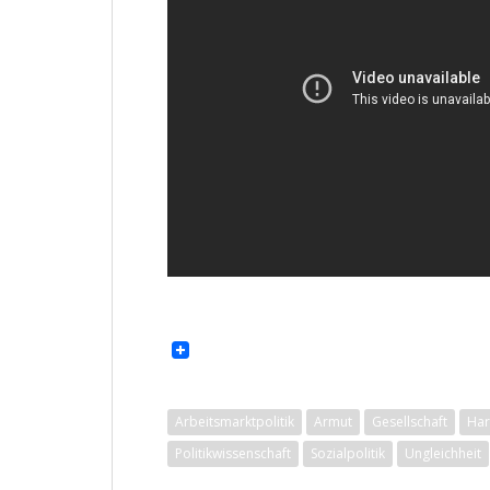
Arbeitsmarktpolitik
Armut
Gesellschaft
Har
Politikwissenschaft
Sozialpolitik
Ungleichheit