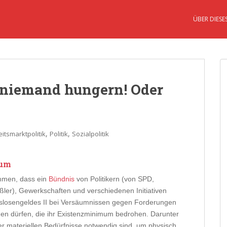
ÜBER DIESE
 niemand hungern! Oder
,
,
itsmarktpolitik
Politik
Sozialpolitik
mum
ommen, dass ein
Bündnis
von Politikern (von SPD,
ler), Gewerkschaften und verschiedenen Initiativen
tslosengeldes II bei Versäumnissen gegen Forderungen
en dürfen, die ihr Existenzminimum bedrohen. Darunter
der materiellen Bedürfnisse notwendig sind, um physisch