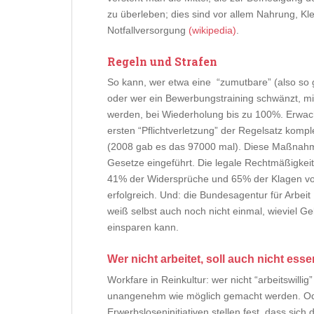
zu überleben; dies sind vor allem Nahrung, K
Notfallversorgung
(wikipedia)
.
Regeln und Strafen
So kann, wer etwa eine “zumutbare” (also so g
oder wer ein Bewerbungstraining schwänzt, mi
werden, bei Wiederholung bis zu 100%. Erwach
ersten “Pflichtverletzung” der Regelsatz kompl
(2008 gab es das 97000 mal). Diese Maßnahm
Gesetze eingeführt. Die legale Rechtmäßigkei
41% der Widersprüche und 65% der Klagen vor
erfolgreich. Und: die Bundesagentur für Arbeit
weiß selbst auch noch nicht einmal, wieviel G
einsparen kann.
Wer nicht arbeitet, soll auch nicht esse
Workfare in Reinkultur: wer nicht “arbeitswilli
unangenehm wie möglich gemacht werden. Oder 
Erwerbsloseninitiativen stellen fest, dass sic