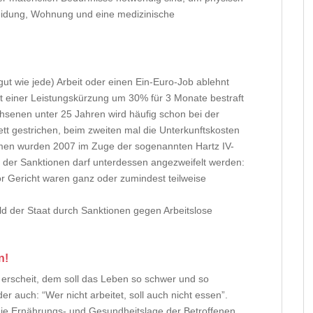
leidung, Wohnung und eine medizinische
ut wie jede) Arbeit oder einen Ein-Euro-Job ablehnt
t einer Leistungskürzung um 30% für 3 Monate bestraft
senen unter 25 Jahren wird häufig schon bei der
ett gestrichen, beim zweiten mal die Unterkunftskosten
en wurden 2007 im Zuge der sogenannten Hartz IV-
t der Sanktionen darf unterdessen angezweifelt werden:
 Gericht waren ganz oder zumindest teilweise
eld der Staat durch Sanktionen gegen Arbeitslose
n!
g” erscheit, dem soll das Leben so schwer und so
auch: “Wer nicht arbeitet, soll auch nicht essen”.
h die Ernährungs- und Gesundheitslage der Betroffenen