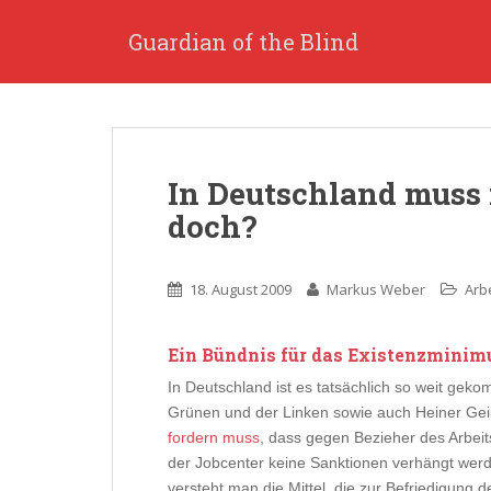
S
k
Guardian of the Blind
i
p
t
o
m
In Deutschland muss
a
i
doch?
n
c
o
18. August 2009
Markus Weber
Arbe
n
t
Ein Bündnis für das Existenzmini
e
In Deutschland ist es tatsächlich so weit gek
n
Grünen und der Linken sowie auch Heiner Geiß
t
fordern muss
, dass gegen Bezieher des Arbei
der Jobcenter keine Sanktionen verhängt werd
versteht man die Mittel, die zur Befriedigung 