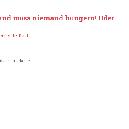
land muss niemand hungern! Oder
an of the Blind
lds are marked
*