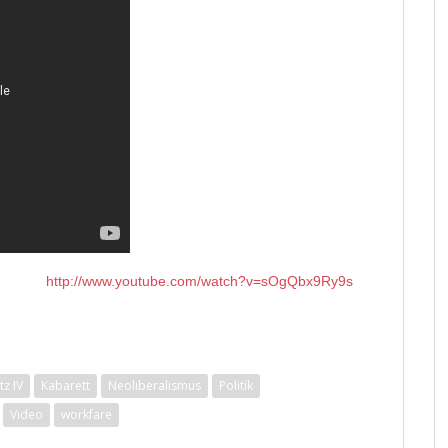
http://www.youtube.com/watch?v=sOgQbx9Ry9s
tz IV
Kabarett
Neoliberalismus
Politik
Video
workfare