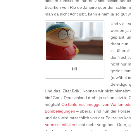
diesem komischen Internetz sind schlimmer al
Bezirken von Rio de Janeiro oder den schli
man da nicht Acht gibt, kann einem ja so gut w
Und v.a.: 
werden ja 
geplant, u
droht nun,
ist, überal
der “recht
nicht nur 
(3)
gezielt im
(erwähnt i
Beleidigun
Und das, Zitat BdK, “können wir nicht hinneh
hin?Ganz Deutschland droht ja schon jetzt in C
möglich!
Ob Einfuhrschmuggel von Waffen ode
Bombelegungen
– überall sind nun der Poliz
und das wird tatsächlich von der Polizei so ko
Vermisstenfällen
nicht mehr vorgehen. Oder, g