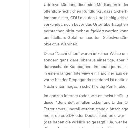
Urteilsverkündung die ersten Medlungen in de
öffentlich-rechtlichen Rundfunks, dass Sicher
Innenminister, CDU o.ä. das Urteil heftig kriti
verkündet, noch bevor das Urteil überhaupt er
Verbrechen nicht mehr aufgeklärt werden könn
unmittelbare Gefahren lauerten. Selbstverstän
objektive Wahrheit.
Diese “Nachrichten” waren in keiner Weise um 
sondern ganz klare, überaus einseitige, aber i
durchschaute Kampagnen. Im heute-journal ka
in einem langen Interview ein Hardliner aus 
vorne bei der Propaganda mit dabei ist natürl
Nachrichtenmagazin schürt fleißig Panik, aber
Im ganzen Internet (oder, wie es meist heißt,
dieser “Berichte”, an allen Ecken und Enden O
Terrorismus, überall werden ständig Anschläge 
mehr, ob es ZDF oder Deutschlandradio war –
(das haben die wirklich so gesagt!)! Ja, wer ke