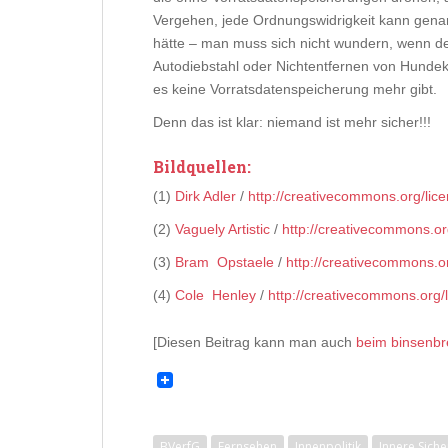
Vergehen, jede Ordnungswidrigkeit kann gen
hätte – man muss sich nicht wundern, wenn de
Autodiebstahl oder Nichtentfernen von Hundek
es keine Vorratsdatenspeicherung mehr gibt.
Denn das ist klar: niemand ist mehr sicher!!!
Bildquellen:
(1)
Dirk Adler
/
http://creativecommons.org/lic
(2)
Vaguely Artistic
/
http://creativecommons.or
(3)
Bram Opstaele
/
http://creativecommons.o
(4)
Cole Henley
/
http://creativecommons.org/
[Diesen Beitrag kann man auch
beim binsenbr
BVerfG
Fernsehen
Innenpolitik
Innere Siche