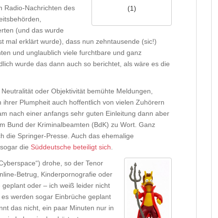
n Radio-Nachrichten des
(1)
heitsbehörden,
sierten (und das wurde
st mal erklärt wurde), dass nun zehntausende (sic!)
ten und unglaublich viele furchtbare und ganz
dlich wurde das dann auch so berichtet, als wäre es die
Neutralität oder Objektivität bemühte Meldungen,
n ihrer Plumpheit auch hoffentlich von vielen Zuhörern
m nach einer anfangs sehr guten Einleitung dann aber
dem Bund der Kriminalbeamten (BdK) zu Wort. Ganz
ich die Springer-Presse. Auch das ehemalige
 sogar die
Süddeutsche beteiligt sich
.
 „Cyberspace“) drohe, so der Tenor
nline-Betrug, Kinderpornografie oder
geplant oder – ich weiß leider nicht
 es werden sogar Einbrüche geplant
nnt das nicht, ein paar Minuten nur in