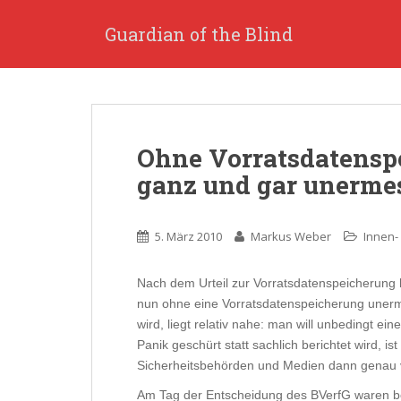
S
k
Guardian of the Blind
i
p
t
o
m
Ohne Vorratsdatensp
a
i
ganz und gar unermes
n
c
o
5. März 2010
Markus Weber
Innen-
n
t
Nach dem Urteil zur Vorratsdatenspeicherung 
e
nun ohne eine Vorratsdatenspeicherung uner
n
wird, liegt relativ nahe: man will unbedingt e
t
Panik geschürt statt sachlich berichtet wird, i
Sicherheitsbehörden und Medien dann genau vo
Am Tag der Entscheidung des BVerfG waren be