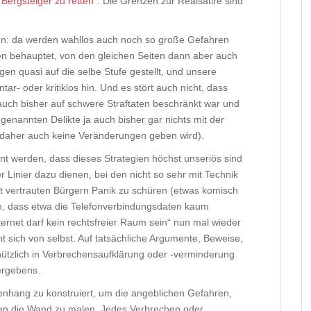
Bergsteiger zu retten”
. Die Grenzen zur Realsatire sind
ren: da werden wahllos auch noch so große Gefahren
n behauptet, von den gleichen Seiten dann aber auch
gen quasi auf die selbe Stufe gestellt, und unsere
ar- oder kritiklos hin. Und es stört auch nicht, dass
auch bisher auf schwere Straftaten beschränkt war und
genannten Delikte ja auch bisher gar nichts mit der
 daher auch keine Veränderungen geben wird).
nt werden, dass dieses Strategien höchst unseriös sind
er Linier dazu dienen, bei den nicht so sehr mit Technik
et vertrauten Bürgern Panik zu schüren (etwas komisch
, dass etwa die Telefonverbindungsdaten kaum
rnet darf kein rechtsfreier Raum sein“ nun mal wieder
t sich von selbst. Auf tatsächliche Argumente, Beweise,
nützlich in Verbrechensaufklärung oder -verminderung
vergebens.
enhang zu konstruiert, um die angeblichen Gefahren,
an die Wand zu malen. Jedes Verbrechen oder