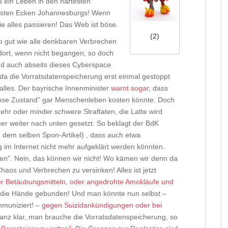
s ein Leben in den härtesten
mmsten Ecken Johannesburgs! Wenn
ie alles passieren! Das Web ist böse.
(2)
so gut wie alle denkbaren Verbrechen
dort, wenn nicht begangen, so doch
nd auch abseits dieses Cyberspace
 da die Vorratsdatenspeicherung erst einmal gestoppt
l alles. Der bayrische Innenminister
warnt sogar
, dass
lose Zustand” gar Menschenleben kosten könnte. Doch
mehr oder minder schwere Straftaten, die Latte wird
mer weiter nach unten gesetzt. So beklagt der BdK
n dem selben Spon-Artikel) , dass auch etwa
g im Internet nicht mehr aufgeklärt werden könnten.
men”. Nein, das können wir nicht! Wo kämen wir denn da
haos und Verbrechen zu versinken! Alles ist jetzt
r Betäubungsmitteln, oder angedrohte Amokläufe und
ei die Hände gebunden! Und man könnte nun selbst –
mmuniziert! –
gegen Suizidankündigungen oder bei
anz klar, man brauche die Vorratsdatenspeicherung, so