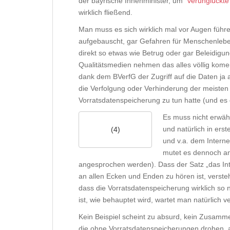
der bayrische Innenminister, um
“verunglückte 
wirklich fließend.
Man muss es sich wirklich mal vor Augen füh
aufgebauscht, gar Gefahren für Menschenlebe
direkt so etwas wie Betrug oder gar Beleidigun
Qualitätsmedien nehmen das alles völlig koment
dank dem BVerfG der Zugriff auf die Daten ja 
die Verfolgung oder Verhinderung der meisten 
Vorratsdatenspeicherung zu tun hatte (und es
Es muss nicht erwäh
und natürlich in erst
(4)
und v.a. dem Intern
mutet es dennoch an
angesprochen werden). Dass der Satz „das Inte
an allen Ecken und Enden zu hören ist, versteh
dass die Vorratsdatenspeicherung wirklich so 
ist, wie behauptet wird, wartet man natürlich 
Kein Beispiel scheint zu absurd, kein Zusamm
die ohne Vorratsdatenspeicherungen drohen, 