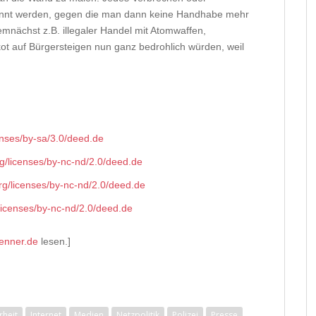
annt werden, gegen die man dann keine Handhabe mehr
mnächst z.B. illegaler Handel mit Atomwaffen,
ot auf Bürgersteigen nun ganz bedrohlich würden, weil
enses/by-sa/3.0/deed.de
g/licenses/by-nc-nd/2.0/deed.de
rg/licenses/by-nc-nd/2.0/deed.de
licenses/by-nc-nd/2.0/deed.de
enner.de
lesen.]
rheit
Internet
Medien
Netzpolitik
Polizei
Presse